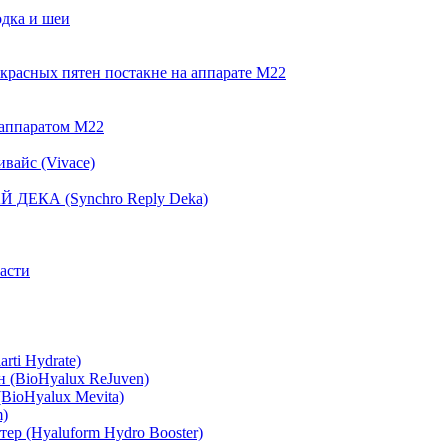
дка и шеи
красных пятен постакне на аппарате М22
 аппаратом М22
вайс (Vivace)
 ДЕКА (Synchro Reply Deka)
асти
rti Hydrate)
 (BioHyalux ReJuven)
BioHyalux Mevita)
m)
ер (Hyaluform Hydro Booster)