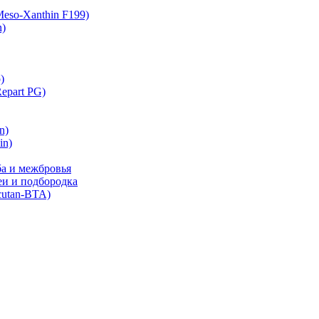
eso-Xanthin F199)
n)
)
part PG)
n)
in)
ба и межбровья
еи и подбородка
cutan-BTA)