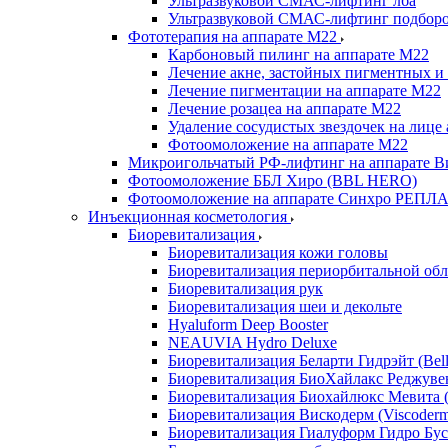
Ультразвуковой СМАС-лифтинг лба
Ультразвуковой СМАС-лифтинг подборо
Фототерапия на аппарате M22
Карбоновый пилинг на аппарате М22
Лечение акне, застойных пигментных и 
Лечение пигментации на аппарате М22
Лечение розацеа на аппарате М22
Удаление сосудистых звездочек на лице
Фотоомоложение на аппарате М22
Микроигольчатый РФ-лифтинг на аппарате Ви
Фотоомоложение ББЛ Хиро (BBL HERO)
Фотоомоложение на аппарате Синхро РЕПЛАЙ
Инъекционная косметология
Биоревитализация
Биоревитализация кожи головы
Биоревитализация периорбитальной обл
Биоревитализация рук
Биоревитализация шеи и декольте
Hyaluform Deep Booster
NEAUVIA Hydro Deluxe
Биоревитализация Беларти Гидрэйт (Bella
Биоревитализация БиоХайлакс Реджувен
Биоревитализация Биохайлюкс Мевита (
Биоревитализация Вискодерм (Viscoder
Биоревитализация Гиалуформ Гидро Буст