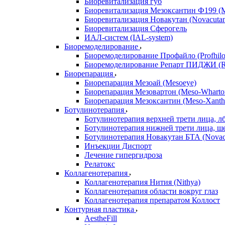
Биоревитализация губ
Биоревитализация Мезоксантин Ф199 (M
Биоревитализация Новакутан (Novacuta
Биоревитализация Сферогель
ИАЛ-систем (IAL-system)
Биоремоделирование
Биоремоделирование Профайло (Profhilo
Биоремоделирование Репарт ПИДЖИ (Re
Биорепарация
Биорепарация Мезоай (Mesoeye)
Биорепарация Мезовартон (Meso-Wharto
Биорепарация Мезоксантин (Meso-Xanth
Ботулинотерапия
Ботулинотерапия верхней трети лица, л
Ботулинотерапия нижней трети лица, ш
Ботулинотерапия Новакутан БТА (Nova
Инъекции Диспорт
Лечение гипергидроза
Релатокс
Коллагенотерапия
Коллагенотерапия Нития (Nithya)
Коллагенотерапия области вокруг глаз
Коллагенотерапия препаратом Коллост
Контурная пластика
AestheFill