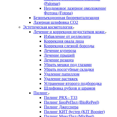
(Palomar)
Неодимовое лазерное омоложение
Фотона (Fotona)
Безинъекционная биоревитализация
Лазерная шлифовка СО2
Эстетическая косметология
Лечение и коррекция недостатков кожи
Избавление от целлюлита
Коррекция овала лица
Коррекция слезной борозды
Лечение купероза
Лечение прыщей
Лечение розацеа
Убрать мешки под глазами
Убрать носогубные складки
Удаление папиллом
Удаление растяжек
Устранение второго подбородка
Шлифовка рубцов и шрамов
Пилинг
Пилинг PRX– T33
Пилинг БиоРеПил (BioRePeel)
Пилинг Джесснера
Пилинг КИТ бустер (KIT Booster)
Пилинг МиксПил (MixPeel)