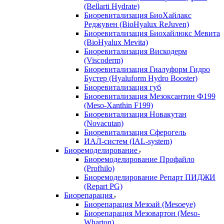
(Bellarti Hydrate)
Биоревитализация БиоХайлакс
Реджувен (BioHyalux ReJuven)
Биоревитализация Биохайлюкс Мевита
(BioHyalux Mevita)
Биоревитализация Вискодерм
(Viscoderm)
Биоревитализация Гиалуформ Гидро
Бустер (Hyaluform Hydro Booster)
Биоревитализация губ
Биоревитализация Мезоксантин Ф199
(Meso-Xanthin F199)
Биоревитализация Новакутан
(Novacutan)
Биоревитализация Сферогель
ИАЛ-систем (IAL-system)
Биоремоделирование
Биоремоделирование Профайло
(Profhilo)
Биоремоделирование Репарт ПИДЖИ
(Repart PG)
Биорепарация
Биорепарация Мезоай (Mesoeye)
Биорепарация Мезовартон (Meso-
Wharton)