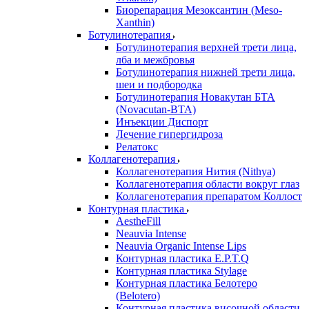
Биорепарация Мезоксантин (Meso-
Xanthin)
Ботулинотерапия
Ботулинотерапия верхней трети лица,
лба и межбровья
Ботулинотерапия нижней трети лица,
шеи и подбородка
Ботулинотерапия Новакутан БТА
(Novacutan-BTA)
Инъекции Диспорт
Лечение гипергидроза
Релатокс
Коллагенотерапия
Коллагенотерапия Нития (Nithya)
Коллагенотерапия области вокруг глаз
Коллагенотерапия препаратом Коллост
Контурная пластика
AestheFill
Neauvia Intense
Neauvia Organic Intense Lips
Контурная пластика E.P.T.Q
Контурная пластика Stylage
Контурная пластика Белотеро
(Belotero)
Контурная пластика височной области