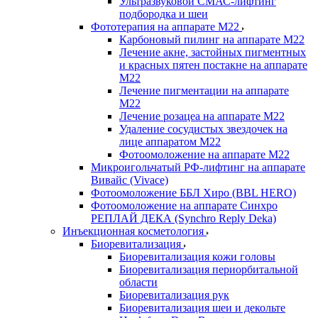
Ультразвуковой СМАС-лифтинг
подбородка и шеи
Фототерапия на аппарате M22
Карбоновый пилинг на аппарате М22
Лечение акне, застойных пигментных
и красных пятен постакне на аппарате
М22
Лечение пигментации на аппарате
М22
Лечение розацеа на аппарате М22
Удаление сосудистых звездочек на
лице аппаратом М22
Фотоомоложение на аппарате М22
Микроигольчатый РФ-лифтинг на аппарате
Вивайс (Vivace)
Фотоомоложение ББЛ Хиро (BBL HERO)
Фотоомоложение на аппарате Синхро
РЕПЛАЙ ДЕКА (Synchro Reply Deka)
Инъекционная косметология
Биоревитализация
Биоревитализация кожи головы
Биоревитализация периорбитальной
области
Биоревитализация рук
Биоревитализация шеи и декольте