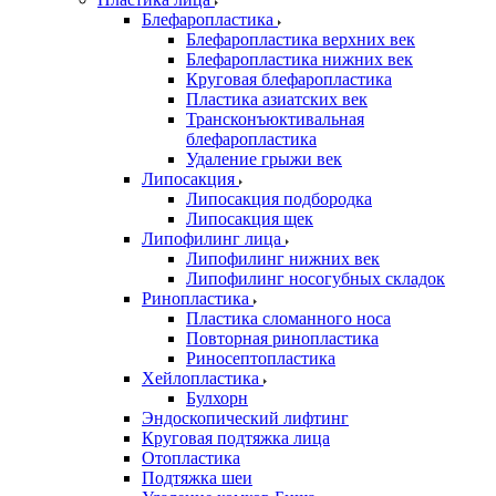
Блефаропластика
Блефаропластика верхних век
Блефаропластика нижних век
Круговая блефаропластика
Пластика азиатских век
Трансконъюктивальная
блефаропластика
Удаление грыжи век
Липосакция
Липосакция подбородка
Липосакция щек
Липофилинг лица
Липофилинг нижних век
Липофилинг носогубных складок
Ринопластика
Пластика сломанного носа
Повторная ринопластика
Риносептопластика
Хейлопластика
Булхорн
Эндоскопический лифтинг
Круговая подтяжка лица
Отопластика
Подтяжка шеи