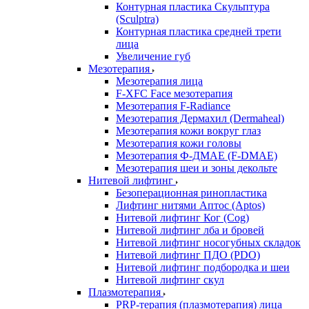
Контурная пластика Скульптура
(Sculptra)
Контурная пластика средней трети
лица
Увеличение губ
Мезотерапия
Мезотерапия лица
F-XFC Face мезотерапия
Мезотерапия F-Radiance
Мезотерапия Дермахил (Dermaheal)
Мезотерапия кожи вокруг глаз
Мезотерапия кожи головы
Мезотерапия Ф-ДМАЕ (F-DMAE)
Мезотерапия шеи и зоны декольте
Нитевой лифтинг
Безоперационная ринопластика
Лифтинг нитями Аптос (Aptos)
Нитевой лифтинг Ког (Cog)
Нитевой лифтинг лба и бровей
Нитевой лифтинг носогубных складок
Нитевой лифтинг ПДО (PDO)
Нитевой лифтинг подбородка и шеи
Нитевой лифтинг скул
Плазмотерапия
PRP-терапия (плазмотерапия) лица