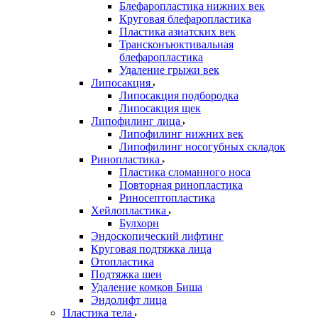
Блефаропластика нижних век
Круговая блефаропластика
Пластика азиатских век
Трансконъюктивальная
блефаропластика
Удаление грыжи век
Липосакция
Липосакция подбородка
Липосакция щек
Липофилинг лица
Липофилинг нижних век
Липофилинг носогубных складок
Ринопластика
Пластика сломанного носа
Повторная ринопластика
Риносептопластика
Хейлопластика
Булхорн
Эндоскопический лифтинг
Круговая подтяжка лица
Отопластика
Подтяжка шеи
Удаление комков Биша
Эндолифт лица
Пластика тела