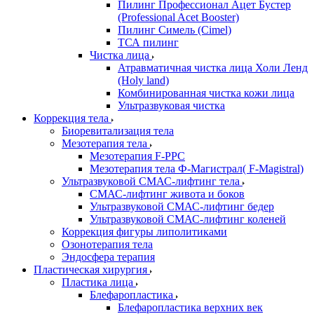
Пилинг Профессионал Ацет Бустер
(Professional Acet Booster)
Пилинг Симель (Cimel)
ТСА пилинг
Чистка лица
Атравматичная чистка лица Холи Ленд
(Holy land)
Комбинированная чистка кожи лица
Ультразвуковая чистка
Коррекция тела
Биоревитализация тела
Мезотерапия тела
Мезотерапия F-PPC
Мезотерапия тела Ф-Магистрал( F-Magistral)
Ультразвуковой СМАС-лифтинг тела
СМАС-лифтинг живота и боков
Ультразвуковой СМАС-лифтинг бедер
Ультразвуковой СМАС-лифтинг коленей
Коррекция фигуры липолитиками
Озонотерапия тела
Эндосфера терапия
Пластическая хирургия
Пластика лица
Блефаропластика
Блефаропластика верхних век