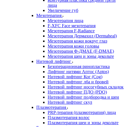
Контурная пластика средней трети
лица
Увеличение губ
Мезотерапия
Мезотерапия лица
F-XFC Face мезотерапия
Мезотерапия F-Radiance
Мезотерапия Дермахил (Dermaheal)
Мезотерапия кожи вокруг глаз
Мезотерапия кожи головы
Мезотерапия Ф-ДМАЕ (F-DMAE)
Мезотерапия шеи и зоны декольте
Нитевой лифтинг
Безоперационная ринопластика
Лифтинг нитями Аптос (Aptos)
Нитевой лифтинг Ког (Cog)
Нитевой лифтинг лба и бровей
Нитевой лифтинг носогубных складок
Нитевой лифтинг ПДО (PDO)
Нитевой лифтинг подбородка и шеи
Нитевой лифтинг скул
Плазмотерапия
PRP-терапия (плазмотерапия) лица
Плазмотерапия волос
Плазмотерапия шеи и зоны декольте