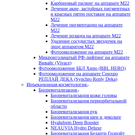
Карбоновый пилинг на аппарате М22
Лечение акне, застойных пигментных
и красных пятен постакне на аппарате
М22
Лечение пигментации на аппарате
М22
Лечение розацеа на аппарате М22
Удаление сосудистых звездочек на
лице аппаратом М22
Фотоомоложение на аппарате М22
Микроигольчатый РФ-лифтинг на аппарате
Вивайс (Vivace)
Фотоомоложение ББЛ Хиро (BBL HERO)
Фотоомоложение на аппарате Синхро
РЕПЛАЙ ДЕКА (Synchro Reply Deka)
Инъекционная косметология
Биоревитализация
Биоревитализация кожи головы
Биоревитализация периорбитальной
области
Биоревитализация рук
Биоревитализация шеи и декольте
Hyaluform Deep Booster
NEAUVIA Hydro Deluxe
Биоревитализация Беларти Гидрэйт