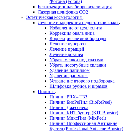
Фотона (Fotona)
Безинъекционная биоревитализация
Лазерная шлифовка СО2
Эстетическая косметология
Лечение и коррекция недостатков кожи
Избавление от целлюлита
Коррекция овала лица
Коррекция слезной борозды
Лечение купероза
Лечение прыщей
Лечение розацеа
Убрать мешки под глазами
Убрать носогубные складки
Удаление папиллом
Удаление растяжек
Устранение второго подбородка
Шлифовка рубцов и шрамов
Пилинг
Пилинг PRX– T33
Пилинг БиоРеПил (BioRePeel)
Пилинг Джесснера
Пилинг КИТ бустер (KIT Booster)
Пилинг МиксПил (MixPeel)
Пилинг Профессионал Антиакне
Бустер (Professional Antiacne Вooster)