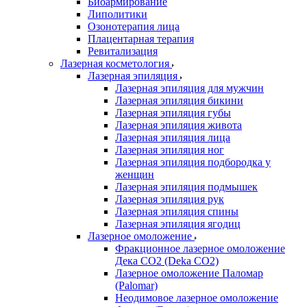
Биоармирование
Липолитики
Озонотерапия лица
Плацентарная терапия
Ревитализация
Лазерная косметология
Лазерная эпиляция
Лазерная эпиляция для мужчин
Лазерная эпиляция бикини
Лазерная эпиляция губы
Лазерная эпиляция живота
Лазерная эпиляция лица
Лазерная эпиляция ног
Лазерная эпиляция подбородка у
женщин
Лазерная эпиляция подмышек
Лазерная эпиляция рук
Лазерная эпиляция спины
Лазерная эпиляция ягодиц
Лазерное омоложение
Фракционное лазерное омоложение
Дека СО2 (Deka CO2)
Лазерное омоложение Паломар
(Palomar)
Неодимовое лазерное омоложение