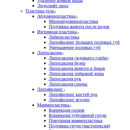
Удаление комков Биша
Эндолифт лица
Пластика тела
Абдоминопластика
Миниабдоминопластика
Подтяжка живота после родов
Интимная пластика
Лабиопластика
Липофилинг больших половых губ
Уменьшение половых губ
Липосакция
Липосакция «вдовьего горба»
Липосакция бедер
Липосакция живота и боков
Липосакция лобковой зоны
Липосакция рук
Липосакция спины
Липофилинг
Липофилинг кистей рук
Липофилинг ягодиц
Маммопластика
Коррекция сосков
Коррекция тубулярной груди
Повторная маммопластика
Подтяжка груди (мастопексия)