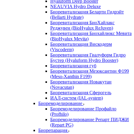
Hyaluform Deep Booster
NEAUVIA Hydro Deluxe
Биоревитализация Беларти Гидрэйт
(Bellarti Hydrate)
Биоревитализация БиоХайлакс
Реджувен (BioHyalux ReJuven)
Биоревитализация Биохайлюкс Мевита
(BioHyalux Mevita)
Биоревитализация Вискодерм
(Viscoderm)
Биоревитализация Гиалуформ Гидро
Бустер (Hyaluform Hydro Booster)
Биоревитализация губ
Биоревитализация Мезоксантин Ф199
(Meso-Xanthin F199)
Биоревитализация Новакутан
(Novacutan)
Биоревитализация Сферогель
ИАЛ-систем (IAL-system)
Биоремоделирование
Биоремоделирование Профайло
(Profhilo)
Биоремоделирование Репарт ПИДЖИ
(Repart PG)
Биорепарация