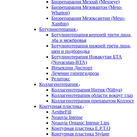
Биорепарация Мезоай (Mesoeye)
Биорепарация Мезовартон (Meso-
Wharton)
Биорепарация Мезоксантин (Meso-
Xanthin)
Ботулинотерапия
Ботулинотерапия верхней трети лица,
лба и межбровья
Ботулинотерапия нижней трети лица,
шеи и подбородка
Ботулинотерапия Новакутан БТА
(Novacutan-BTA)
Инъекции Диспорт
Лечение гипергидроза
Релатокс
Коллагенотерапия
Коллагенотерапия Нития (Nithya)
Коллагенотерапия области вокруг глаз
Коллагенотерапия препаратом Коллост
Контурная пластика
AestheFill
Neauvia Intense
Neauvia Organic Intense Lips
Контурная пластика E.P.T.Q
Контурная пластика Stylage