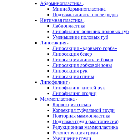
Абдоминопластика
Миниабдоминопластика
Подтяжка живота после родов
Интимная пластика
Лабиопластика
Липофилинг больших половых губ
Уменьшение половых губ
Липосакция
Липосакция «вдовьего горба»
Липосакция бедер
Липосакция живота и боков
Липосакция лобковой зоны
Липосакция рук
Липосакция спины
Липофилинг
Липофилинг кистей рук
Липофилинг ягодиц
Маммопластика
Коррекция сосков
Коррекция тубулярной груди
Повторная маммопластика
Подтяжка груди (мастопексия)
Редукционная маммопластика
Реконструкция груди
Увеличение груди