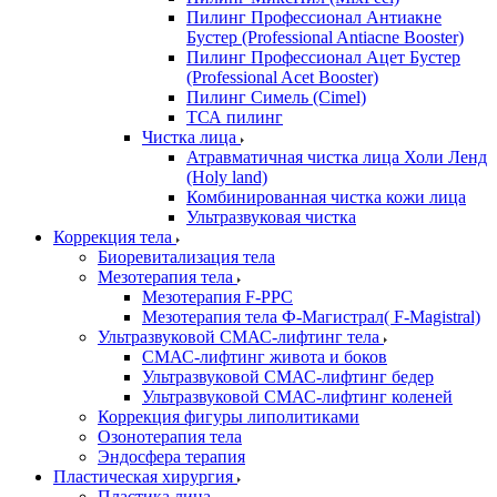
Пилинг Профессионал Антиакне
Бустер (Professional Antiacne Вooster)
Пилинг Профессионал Ацет Бустер
(Professional Acet Booster)
Пилинг Симель (Cimel)
ТСА пилинг
Чистка лица
Атравматичная чистка лица Холи Ленд
(Holy land)
Комбинированная чистка кожи лица
Ультразвуковая чистка
Коррекция тела
Биоревитализация тела
Мезотерапия тела
Мезотерапия F-PPC
Мезотерапия тела Ф-Магистрал( F-Magistral)
Ультразвуковой СМАС-лифтинг тела
СМАС-лифтинг живота и боков
Ультразвуковой СМАС-лифтинг бедер
Ультразвуковой СМАС-лифтинг коленей
Коррекция фигуры липолитиками
Озонотерапия тела
Эндосфера терапия
Пластическая хирургия
Пластика лица