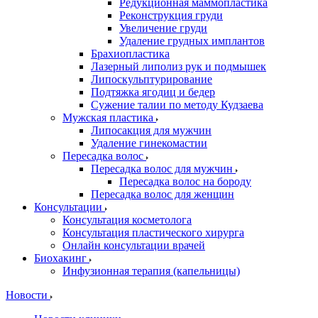
Редукционная маммопластика
Реконструкция груди
Увеличение груди
Удаление грудных имплантов
Брахиопластика
Лазерный липолиз рук и подмышек
Липоскульптурирование
Подтяжка ягодиц и бедер
Сужение талии по методу Кудзаева
Мужская пластика
Липосакция для мужчин
Удаление гинекомастии
Пересадка волос
Пересадка волос для мужчин
Пересадка волос на бороду
Пересадка волос для женщин
Консультации
Консультация косметолога
Консультация пластического хирурга
Онлайн консультации врачей
Биохакинг
Инфузионная терапия (капельницы)
Новости