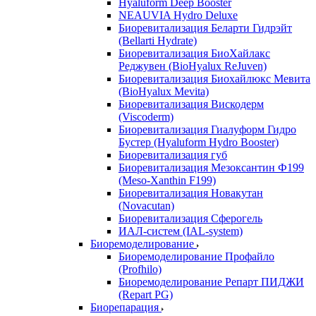
Hyaluform Deep Booster
NEAUVIA Hydro Deluxe
Биоревитализация Беларти Гидрэйт
(Bellarti Hydrate)
Биоревитализация БиоХайлакс
Реджувен (BioHyalux ReJuven)
Биоревитализация Биохайлюкс Мевита
(BioHyalux Mevita)
Биоревитализация Вискодерм
(Viscoderm)
Биоревитализация Гиалуформ Гидро
Бустер (Hyaluform Hydro Booster)
Биоревитализация губ
Биоревитализация Мезоксантин Ф199
(Meso-Xanthin F199)
Биоревитализация Новакутан
(Novacutan)
Биоревитализация Сферогель
ИАЛ-систем (IAL-system)
Биоремоделирование
Биоремоделирование Профайло
(Profhilo)
Биоремоделирование Репарт ПИДЖИ
(Repart PG)
Биорепарация