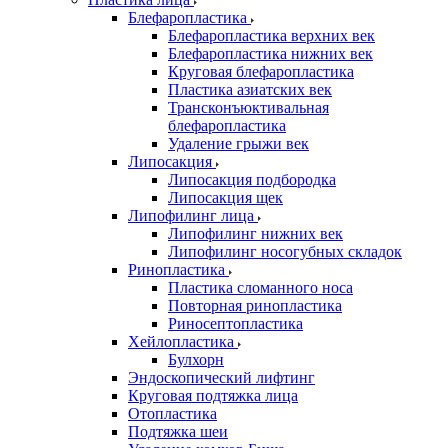
Блефаропластика
Блефаропластика верхних век
Блефаропластика нижних век
Круговая блефаропластика
Пластика азиатских век
Трансконъюктивальная
блефаропластика
Удаление грыжи век
Липосакция
Липосакция подбородка
Липосакция щек
Липофилинг лица
Липофилинг нижних век
Липофилинг носогубных складок
Ринопластика
Пластика сломанного носа
Повторная ринопластика
Риносептопластика
Хейлопластика
Булхорн
Эндоскопический лифтинг
Круговая подтяжка лица
Отопластика
Подтяжка шеи