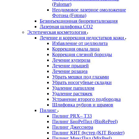
(Palomar)
Неодимовое лазерное омоложение
Фотона (Fotona)
Безинъекционная биоревитализация
Лазерная шлифовка СО2
Эстетическая косметология
Лечение и коррекция недостатков кожи
Избавление от целлюлита
Коррекция овала лица
Коррекция слезной борозды
Лечение купероза
Лечение прыщей
Лечение розацеа
Убрать мешки под глазами
Убрать носогубные складки
Удаление папиллом
Удаление растяжек
Устранение второго подбородка
Шлифовка рубцов и шрамов
Пилинг
Пилинг PRX– T33
Пилинг БиоРеПил (BioRePeel)
Пилинг Джесснера
Пилинг КИТ бустер (KIT Booster)
Пилинг МиксПил (MixPeel)