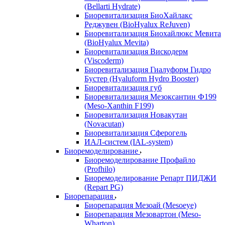
(Bellarti Hydrate)
Биоревитализация БиоХайлакс
Реджувен (BioHyalux ReJuven)
Биоревитализация Биохайлюкс Мевита
(BioHyalux Mevita)
Биоревитализация Вискодерм
(Viscoderm)
Биоревитализация Гиалуформ Гидро
Бустер (Hyaluform Hydro Booster)
Биоревитализация губ
Биоревитализация Мезоксантин Ф199
(Meso-Xanthin F199)
Биоревитализация Новакутан
(Novacutan)
Биоревитализация Сферогель
ИАЛ-систем (IAL-system)
Биоремоделирование
Биоремоделирование Профайло
(Profhilo)
Биоремоделирование Репарт ПИДЖИ
(Repart PG)
Биорепарация
Биорепарация Мезоай (Mesoeye)
Биорепарация Мезовартон (Meso-
Wharton)