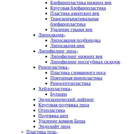
Блефаропластика нижних век
Круговая блефаропластика
Пластика азиатских век
Трансконъюктивальная
блефаропластика
Удаление грыжи век
Липосакция
Липосакция подбородка
Липосакция щек
Липофилинг лица
Липофилинг нижних век
Липофилинг носогубных складок
Ринопластика
Пластика сломанного носа
Повторная ринопластика
Риносептопластика
Хейлопластика
Булхорн
Эндоскопический лифтинг
Круговая подтяжка лица
Отопластика
Подтяжка шеи
Удаление комков Биша
Эндолифт лица
Пластика тела