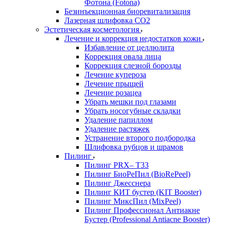
Фотона (Fotona)
Безинъекционная биоревитализация
Лазерная шлифовка СО2
Эстетическая косметология
Лечение и коррекция недостатков кожи
Избавление от целлюлита
Коррекция овала лица
Коррекция слезной борозды
Лечение купероза
Лечение прыщей
Лечение розацеа
Убрать мешки под глазами
Убрать носогубные складки
Удаление папиллом
Удаление растяжек
Устранение второго подбородка
Шлифовка рубцов и шрамов
Пилинг
Пилинг PRX– T33
Пилинг БиоРеПил (BioRePeel)
Пилинг Джесснера
Пилинг КИТ бустер (KIT Booster)
Пилинг МиксПил (MixPeel)
Пилинг Профессионал Антиакне
Бустер (Professional Antiacne Вooster)