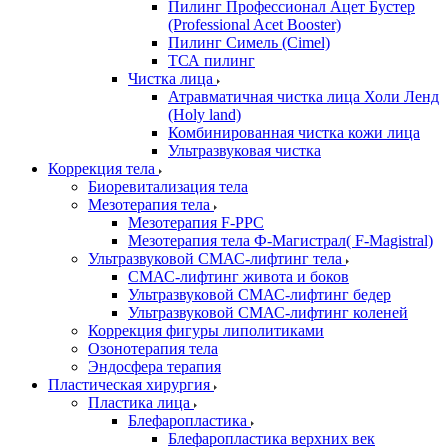
Пилинг Профессионал Ацет Бустер
(Professional Acet Booster)
Пилинг Симель (Cimel)
ТСА пилинг
Чистка лица
Атравматичная чистка лица Холи Ленд
(Holy land)
Комбинированная чистка кожи лица
Ультразвуковая чистка
Коррекция тела
Биоревитализация тела
Мезотерапия тела
Мезотерапия F-PPC
Мезотерапия тела Ф-Магистрал( F-Magistral)
Ультразвуковой СМАС-лифтинг тела
СМАС-лифтинг живота и боков
Ультразвуковой СМАС-лифтинг бедер
Ультразвуковой СМАС-лифтинг коленей
Коррекция фигуры липолитиками
Озонотерапия тела
Эндосфера терапия
Пластическая хирургия
Пластика лица
Блефаропластика
Блефаропластика верхних век