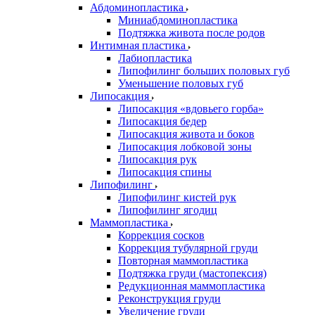
Абдоминопластика
Миниабдоминопластика
Подтяжка живота после родов
Интимная пластика
Лабиопластика
Липофилинг больших половых губ
Уменьшение половых губ
Липосакция
Липосакция «вдовьего горба»
Липосакция бедер
Липосакция живота и боков
Липосакция лобковой зоны
Липосакция рук
Липосакция спины
Липофилинг
Липофилинг кистей рук
Липофилинг ягодиц
Маммопластика
Коррекция сосков
Коррекция тубулярной груди
Повторная маммопластика
Подтяжка груди (мастопексия)
Редукционная маммопластика
Реконструкция груди
Увеличение груди