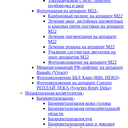
Ультразвуковой СМАС-лифтинг
подбородка и шеи
Фототерапия на аппарате M22
Карбоновый пилинг на аппарате М22
Лечение акне, застойных пигментных
и красных пятен постакне на аппарате
М22
Лечение пигментации на аппарате
М22
Лечение розацеа на аппарате М22
Удаление сосудистых звездочек на
лице аппаратом М22
Фотоомоложение на аппарате М22
Микроигольчатый РФ-лифтинг на аппарате
Вивайс (Vivace)
Фотоомоложение ББЛ Хиро (BBL HERO)
Фотоомоложение на аппарате Синхро
РЕПЛАЙ ДЕКА (Synchro Reply Deka)
Инъекционная косметология
Биоревитализация
Биоревитализация кожи головы
Биоревитализация периорбитальной
области
Биоревитализация рук
Биоревитализация шеи и декольте