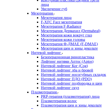
Контурная пластика средней трети
лица
Увеличение губ
Мезотерапия
Мезотерапия лица
F-XFC Face мезотерапия
Мезотерапия F-Radiance
Мезотерапия Дермахил (Dermaheal)
Мезотерапия кожи вокруг глаз
Мезотерапия кожи головы
Мезотерапия Ф-ДМАЕ (F-DMAE)
Мезотерапия шеи и зоны декольте
Нитевой лифтинг
Безоперационная ринопластика
Лифтинг нитями Аптос (Aptos)
Нитевой лифтинг Ког (Cog)
Нитевой лифтинг лба и бровей
Нитевой лифтинг носогубных складок
Нитевой лифтинг ПДО (PDO)
Нитевой лифтинг подбородка и шеи
Нитевой лифтинг скул
Плазмотерапия
PRP-терапия (плазмотерапия) лица
Плазмотерапия волос
Плазмотерапия шеи и зоны декольте