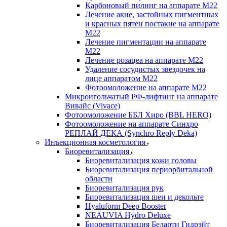
Карбоновый пилинг на аппарате М22
Лечение акне, застойных пигментных
и красных пятен постакне на аппарате
М22
Лечение пигментации на аппарате
М22
Лечение розацеа на аппарате М22
Удаление сосудистых звездочек на
лице аппаратом М22
Фотоомоложение на аппарате М22
Микроигольчатый РФ-лифтинг на аппарате
Вивайс (Vivace)
Фотоомоложение ББЛ Хиро (BBL HERO)
Фотоомоложение на аппарате Синхро
РЕПЛАЙ ДЕКА (Synchro Reply Deka)
Инъекционная косметология
Биоревитализация
Биоревитализация кожи головы
Биоревитализация периорбитальной
области
Биоревитализация рук
Биоревитализация шеи и декольте
Hyaluform Deep Booster
NEAUVIA Hydro Deluxe
Биоревитализация Беларти Гидрэйт