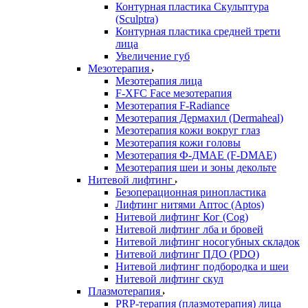
Контурная пластика Скульптура
(Sculptra)
Контурная пластика средней трети
лица
Увеличение губ
Мезотерапия
Мезотерапия лица
F-XFC Face мезотерапия
Мезотерапия F-Radiance
Мезотерапия Дермахил (Dermaheal)
Мезотерапия кожи вокруг глаз
Мезотерапия кожи головы
Мезотерапия Ф-ДМАЕ (F-DMAE)
Мезотерапия шеи и зоны декольте
Нитевой лифтинг
Безоперационная ринопластика
Лифтинг нитями Аптос (Aptos)
Нитевой лифтинг Ког (Cog)
Нитевой лифтинг лба и бровей
Нитевой лифтинг носогубных складок
Нитевой лифтинг ПДО (PDO)
Нитевой лифтинг подбородка и шеи
Нитевой лифтинг скул
Плазмотерапия
PRP-терапия (плазмотерапия) лица