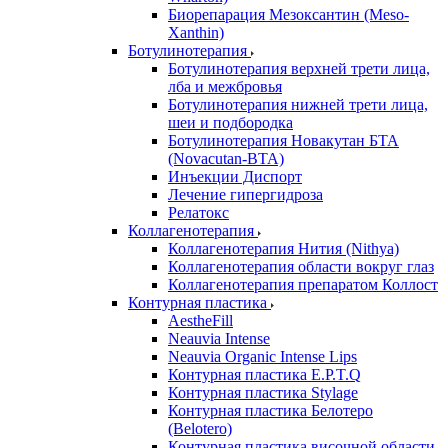
Биорепарация Мезоксантин (Meso-
Xanthin)
Ботулинотерапия
Ботулинотерапия верхней трети лица,
лба и межбровья
Ботулинотерапия нижней трети лица,
шеи и подбородка
Ботулинотерапия Новакутан БТА
(Novacutan-BTA)
Инъекции Диспорт
Лечение гипергидроза
Релатокс
Коллагенотерапия
Коллагенотерапия Нития (Nithya)
Коллагенотерапия области вокруг глаз
Коллагенотерапия препаратом Коллост
Контурная пластика
AestheFill
Neauvia Intense
Neauvia Organic Intense Lips
Контурная пластика E.P.T.Q
Контурная пластика Stylage
Контурная пластика Белотеро
(Belotero)
Контурная пластика височной области