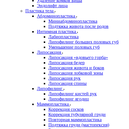
Удаление комков Биша
Эндолифт лица
Пластика тела
Абдоминопластика
Миниабдоминопластика
Подтяжка живота после родов
Интимная пластика
Лабиопластика
Липофилинг больших половых губ
Уменьшение половых губ
Липосакция
Липосакция «вдовьего горба»
Липосакция бедер
Липосакция живота и боков
Липосакция лобковой зоны
Липосакция рук
Липосакция спины
Липофилинг
Липофилинг кистей рук
Липофилинг ягодиц
Маммопластика
Коррекция сосков
Коррекция тубулярной груди
Повторная маммопластика
Подтяжка груди (мастопексия)