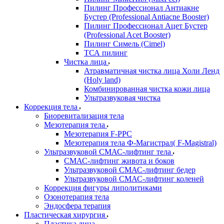
Пилинг Профессионал Антиакне
Бустер (Professional Antiacne Вooster)
Пилинг Профессионал Ацет Бустер
(Professional Acet Booster)
Пилинг Симель (Cimel)
ТСА пилинг
Чистка лица
Атравматичная чистка лица Холи Ленд
(Holy land)
Комбинированная чистка кожи лица
Ультразвуковая чистка
Коррекция тела
Биоревитализация тела
Мезотерапия тела
Мезотерапия F-PPC
Мезотерапия тела Ф-Магистрал( F-Magistral)
Ультразвуковой СМАС-лифтинг тела
СМАС-лифтинг живота и боков
Ультразвуковой СМАС-лифтинг бедер
Ультразвуковой СМАС-лифтинг коленей
Коррекция фигуры липолитиками
Озонотерапия тела
Эндосфера терапия
Пластическая хирургия
Пластика лица