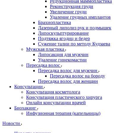
Редукционная маммопластика
Реконструкция груди
Увеличение груди
Удаление грудных имплантов
Брахиопластика
Лазерный липолиз рук и подмышек
Липоскульптурирование
Подтяжка ягодиц и бедер
Сужение талии по методу Кудзаева
Мужская пластика
Липосакция для мужчин
Удаление гинекомастии
Пересадка волос
Пересадка волос для мужчин
Пересадка волос на бороду
Пересадка волос для женщин
Консультации
Консультация косметолога
Консультация пластического хирурга
Онлайн консультации врачей
Биохакинг
Инфузионная терапия (капельницы)
Новости