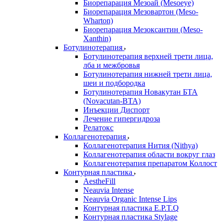
Биорепарация Мезоай (Mesoeye)
Биорепарация Мезовартон (Meso-
Wharton)
Биорепарация Мезоксантин (Meso-
Xanthin)
Ботулинотерапия
Ботулинотерапия верхней трети лица,
лба и межбровья
Ботулинотерапия нижней трети лица,
шеи и подбородка
Ботулинотерапия Новакутан БТА
(Novacutan-BTA)
Инъекции Диспорт
Лечение гипергидроза
Релатокс
Коллагенотерапия
Коллагенотерапия Нития (Nithya)
Коллагенотерапия области вокруг глаз
Коллагенотерапия препаратом Коллост
Контурная пластика
AestheFill
Neauvia Intense
Neauvia Organic Intense Lips
Контурная пластика E.P.T.Q
Контурная пластика Stylage