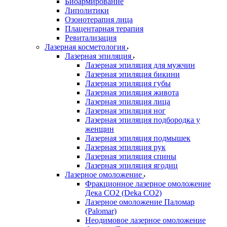
Биоармирование
Липолитики
Озонотерапия лица
Плацентарная терапия
Ревитализация
Лазерная косметология
Лазерная эпиляция
Лазерная эпиляция для мужчин
Лазерная эпиляция бикини
Лазерная эпиляция губы
Лазерная эпиляция живота
Лазерная эпиляция лица
Лазерная эпиляция ног
Лазерная эпиляция подбородка у
женщин
Лазерная эпиляция подмышек
Лазерная эпиляция рук
Лазерная эпиляция спины
Лазерная эпиляция ягодиц
Лазерное омоложение
Фракционное лазерное омоложение
Дека СО2 (Deka CO2)
Лазерное омоложение Паломар
(Palomar)
Неодимовое лазерное омоложение