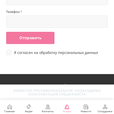
Телефон
*
Отправить
Я согласен на
обработку персональных данных
Номосклиник
Центр Эстетической
ИМЕЮТСЯ ПРОТИВОПОКАЗАНИЯ. НЕОБХОДИМА
КОНСУЛЬТАЦИЯ СПЕЦИАЛИСТА
Медицины
ООО «Косметология на Марксистской»
Главная
Акции
Контакты
Услуги
Новости
Сотрудники