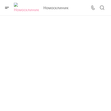
Номосклиник
БЕСПЛАТНАЯ
консультация косметологов
и пластических хирургов
Ваша красота в надежных
руках!
Рассрочка на все процедуры до
36 месяцев
Записаться на процедуру