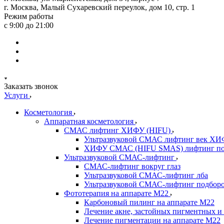
г. Москва, Малый Сухаревский переулок, дом 10, стр. 1
Режим работы
с 9:00 до 21:00
Заказать звонок
Услуги
Косметология
Аппаратная косметология
СМАС лифтинг ХИФУ (HIFU)
Ультразвуковой СМАС лифтинг век ХИ
ХИФУ СМАС (HIFU SMAS) лифтинг по
Ультразвуковой СМАС-лифтинг
СМАС-лифтинг вокруг глаз
Ультразвуковой СМАС-лифтинг лба
Ультразвуковой СМАС-лифтинг подборо
Фототерапия на аппарате M22
Карбоновый пилинг на аппарате М22
Лечение акне, застойных пигментных и 
Лечение пигментации на аппарате М22