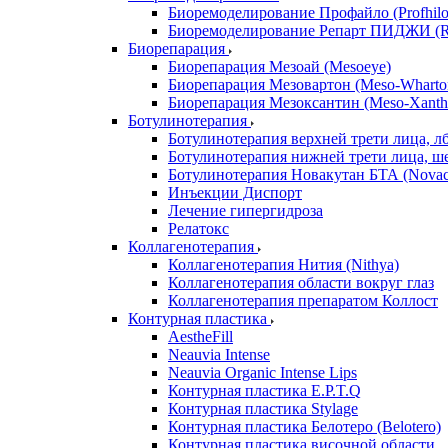
Биоремоделирование Профайло (Profhilo
Биоремоделирование Репарт ПИДЖИ (Re
Биорепарация
Биорепарация Мезоай (Mesoeye)
Биорепарация Мезовартон (Meso-Wharto
Биорепарация Мезоксантин (Meso-Xanth
Ботулинотерапия
Ботулинотерапия верхней трети лица, л
Ботулинотерапия нижней трети лица, ш
Ботулинотерапия Новакутан БТА (Nova
Инъекции Диспорт
Лечение гипергидроза
Релатокс
Коллагенотерапия
Коллагенотерапия Нития (Nithya)
Коллагенотерапия области вокруг глаз
Коллагенотерапия препаратом Коллост
Контурная пластика
AestheFill
Neauvia Intense
Neauvia Organic Intense Lips
Контурная пластика E.P.T.Q
Контурная пластика Stylage
Контурная пластика Белотеро (Belotero)
Контурная пластика височной области