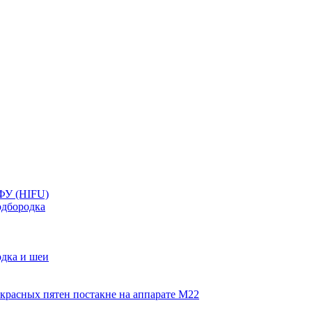
ФУ (HIFU)
дбородка
дка и шеи
красных пятен постакне на аппарате М22