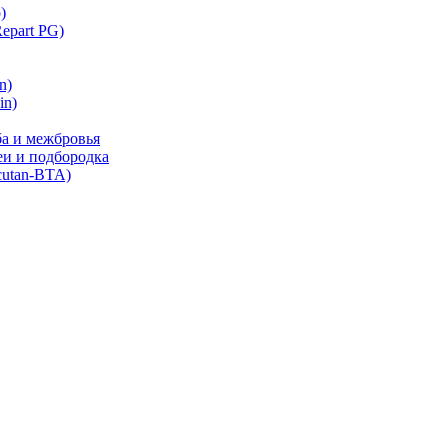
)
part PG)
n)
in)
ба и межбровья
еи и подбородка
cutan-BTA)