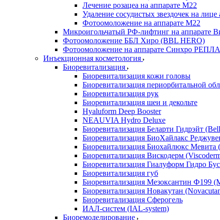
Лечение розацеа на аппарате М22
Удаление сосудистых звездочек на лице
Фотоомоложение на аппарате М22
Микроигольчатый РФ-лифтинг на аппарате Ви
Фотоомоложение ББЛ Хиро (BBL HERO)
Фотоомоложение на аппарате Синхро РЕПЛАЙ
Инъекционная косметология
Биоревитализация
Биоревитализация кожи головы
Биоревитализация периорбитальной обл
Биоревитализация рук
Биоревитализация шеи и декольте
Hyaluform Deep Booster
NEAUVIA Hydro Deluxe
Биоревитализация Беларти Гидрэйт (Bella
Биоревитализация БиоХайлакс Реджувен
Биоревитализация Биохайлюкс Мевита (
Биоревитализация Вискодерм (Viscoder
Биоревитализация Гиалуформ Гидро Буст
Биоревитализация губ
Биоревитализация Мезоксантин Ф199 (M
Биоревитализация Новакутан (Novacuta
Биоревитализация Сферогель
ИАЛ-систем (IAL-system)
Биоремоделирование