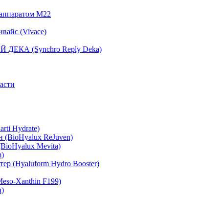
 аппаратом М22
вайс (Vivace)
 ДЕКА (Synchro Reply Deka)
асти
rti Hydrate)
 (BioHyalux ReJuven)
BioHyalux Mevita)
m)
ер (Hyaluform Hydro Booster)
eso-Xanthin F199)
n)