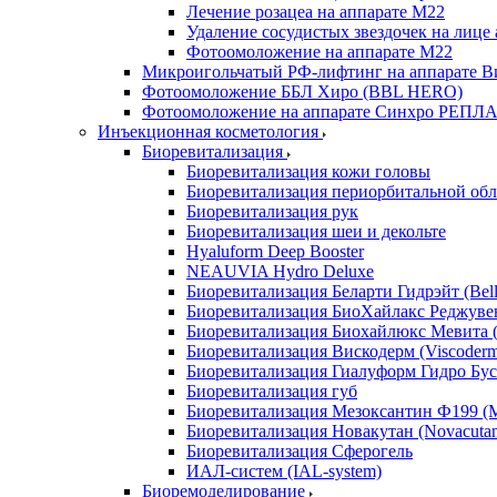
Лечение розацеа на аппарате М22
Удаление сосудистых звездочек на лице
Фотоомоложение на аппарате М22
Микроигольчатый РФ-лифтинг на аппарате Ви
Фотоомоложение ББЛ Хиро (BBL HERO)
Фотоомоложение на аппарате Синхро РЕПЛАЙ
Инъекционная косметология
Биоревитализация
Биоревитализация кожи головы
Биоревитализация периорбитальной обл
Биоревитализация рук
Биоревитализация шеи и декольте
Hyaluform Deep Booster
NEAUVIA Hydro Deluxe
Биоревитализация Беларти Гидрэйт (Bella
Биоревитализация БиоХайлакс Реджувен
Биоревитализация Биохайлюкс Мевита (
Биоревитализация Вискодерм (Viscoder
Биоревитализация Гиалуформ Гидро Буст
Биоревитализация губ
Биоревитализация Мезоксантин Ф199 (M
Биоревитализация Новакутан (Novacuta
Биоревитализация Сферогель
ИАЛ-систем (IAL-system)
Биоремоделирование