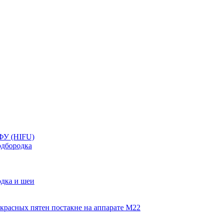
ФУ (HIFU)
дбородка
дка и шеи
красных пятен постакне на аппарате М22