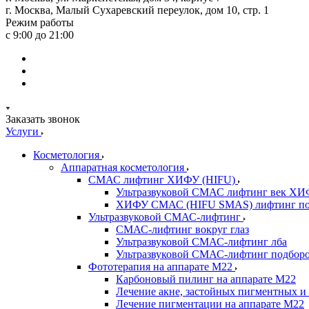
г. Москва, Малый Сухаревский переулок, дом 10, стр. 1
Режим работы
с 9:00 до 21:00
Заказать звонок
Услуги
Косметология
Аппаратная косметология
СМАС лифтинг ХИФУ (HIFU)
Ультразвуковой СМАС лифтинг век ХИ
ХИФУ СМАС (HIFU SMAS) лифтинг по
Ультразвуковой СМАС-лифтинг
СМАС-лифтинг вокруг глаз
Ультразвуковой СМАС-лифтинг лба
Ультразвуковой СМАС-лифтинг подборо
Фототерапия на аппарате M22
Карбоновый пилинг на аппарате М22
Лечение акне, застойных пигментных и 
Лечение пигментации на аппарате М22