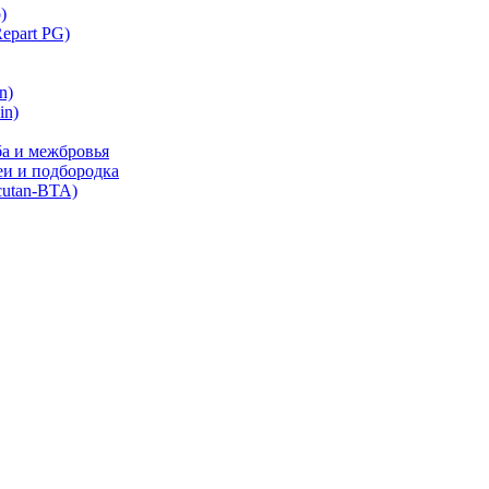
)
part PG)
n)
in)
ба и межбровья
еи и подбородка
cutan-BTA)