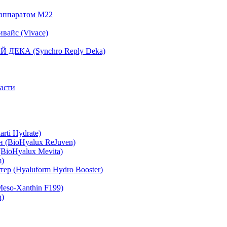
 аппаратом М22
вайс (Vivace)
 ДЕКА (Synchro Reply Deka)
асти
rti Hydrate)
 (BioHyalux ReJuven)
BioHyalux Mevita)
m)
ер (Hyaluform Hydro Booster)
eso-Xanthin F199)
n)