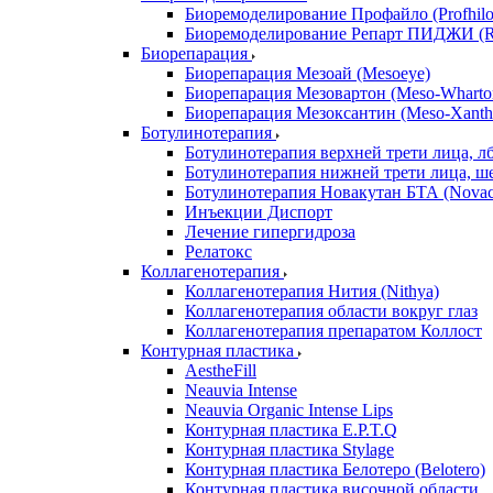
Биоремоделирование Профайло (Profhilo
Биоремоделирование Репарт ПИДЖИ (Re
Биорепарация
Биорепарация Мезоай (Mesoeye)
Биорепарация Мезовартон (Meso-Wharto
Биорепарация Мезоксантин (Meso-Xanth
Ботулинотерапия
Ботулинотерапия верхней трети лица, л
Ботулинотерапия нижней трети лица, ш
Ботулинотерапия Новакутан БТА (Nova
Инъекции Диспорт
Лечение гипергидроза
Релатокс
Коллагенотерапия
Коллагенотерапия Нития (Nithya)
Коллагенотерапия области вокруг глаз
Коллагенотерапия препаратом Коллост
Контурная пластика
AestheFill
Neauvia Intense
Neauvia Organic Intense Lips
Контурная пластика E.P.T.Q
Контурная пластика Stylage
Контурная пластика Белотеро (Belotero)
Контурная пластика височной области