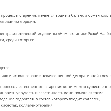
 процессы старения, меняется водный баланс и обмен колла
бразованию морщин.
 центра эстетической медицины «Номосклиник» Розой Налб
и, среди которых:
дств;
виях и использование некачественной декоративной косме
а процессы естественного старения кожи можно существенно
становить упругость и эластичность кожи помогают такие
дение гидрогеля, в состав которого входит коллаген,
кислоты), коллагенотерапия.