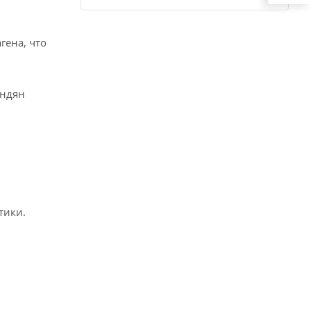
гена, что
андян
тики.