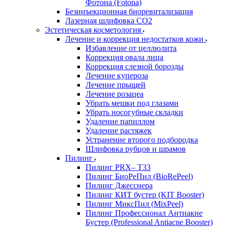
Фотона (Fotona)
Безинъекционная биоревитализация
Лазерная шлифовка СО2
Эстетическая косметология
Лечение и коррекция недостатков кожи
Избавление от целлюлита
Коррекция овала лица
Коррекция слезной борозды
Лечение купероза
Лечение прыщей
Лечение розацеа
Убрать мешки под глазами
Убрать носогубные складки
Удаление папиллом
Удаление растяжек
Устранение второго подбородка
Шлифовка рубцов и шрамов
Пилинг
Пилинг PRX– T33
Пилинг БиоРеПил (BioRePeel)
Пилинг Джесснера
Пилинг КИТ бустер (KIT Booster)
Пилинг МиксПил (MixPeel)
Пилинг Профессионал Антиакне
Бустер (Professional Antiacne Вooster)