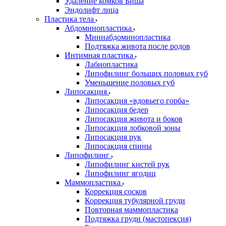
Удаление комков Биша
Эндолифт лица
Пластика тела
Абдоминопластика
Миниабдоминопластика
Подтяжка живота после родов
Интимная пластика
Лабиопластика
Липофилинг больших половых губ
Уменьшение половых губ
Липосакция
Липосакция «вдовьего горба»
Липосакция бедер
Липосакция живота и боков
Липосакция лобковой зоны
Липосакция рук
Липосакция спины
Липофилинг
Липофилинг кистей рук
Липофилинг ягодиц
Маммопластика
Коррекция сосков
Коррекция тубулярной груди
Повторная маммопластика
Подтяжка груди (мастопексия)