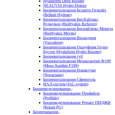
Hyaluform Deep Booster
NEAUVIA Hydro Deluxe
Биоревитализация Беларти Гидрэйт
(Bellarti Hydrate)
Биоревитализация БиоХайлакс
Реджувен (BioHyalux ReJuven)
Биоревитализация Биохайлюкс Мевита
(BioHyalux Mevita)
Биоревитализация Вискодерм
(Viscoderm)
Биоревитализация Гиалуформ Гидро
Бустер (Hyaluform Hydro Booster)
Биоревитализация губ
Биоревитализация Мезоксантин Ф199
(Meso-Xanthin F199)
Биоревитализация Новакутан
(Novacutan)
Биоревитализация Сферогель
ИАЛ-систем (IAL-system)
Биоремоделирование
Биоремоделирование Профайло
(Profhilo)
Биоремоделирование Репарт ПИДЖИ
(Repart PG)
Биорепарация