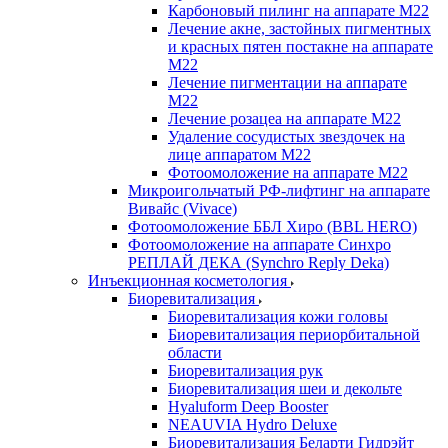
Карбоновый пилинг на аппарате М22
Лечение акне, застойных пигментных
и красных пятен постакне на аппарате
М22
Лечение пигментации на аппарате
М22
Лечение розацеа на аппарате М22
Удаление сосудистых звездочек на
лице аппаратом М22
Фотоомоложение на аппарате М22
Микроигольчатый РФ-лифтинг на аппарате
Вивайс (Vivace)
Фотоомоложение ББЛ Хиро (BBL HERO)
Фотоомоложение на аппарате Синхро
РЕПЛАЙ ДЕКА (Synchro Reply Deka)
Инъекционная косметология
Биоревитализация
Биоревитализация кожи головы
Биоревитализация периорбитальной
области
Биоревитализация рук
Биоревитализация шеи и декольте
Hyaluform Deep Booster
NEAUVIA Hydro Deluxe
Биоревитализация Беларти Гидрэйт