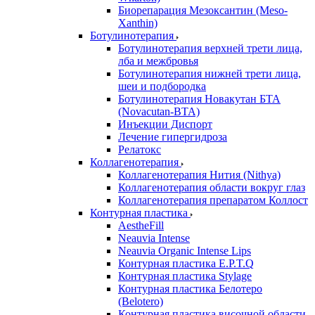
Биорепарация Мезоксантин (Meso-
Xanthin)
Ботулинотерапия
Ботулинотерапия верхней трети лица,
лба и межбровья
Ботулинотерапия нижней трети лица,
шеи и подбородка
Ботулинотерапия Новакутан БТА
(Novacutan-BTA)
Инъекции Диспорт
Лечение гипергидроза
Релатокс
Коллагенотерапия
Коллагенотерапия Нития (Nithya)
Коллагенотерапия области вокруг глаз
Коллагенотерапия препаратом Коллост
Контурная пластика
AestheFill
Neauvia Intense
Neauvia Organic Intense Lips
Контурная пластика E.P.T.Q
Контурная пластика Stylage
Контурная пластика Белотеро
(Belotero)
Контурная пластика височной области