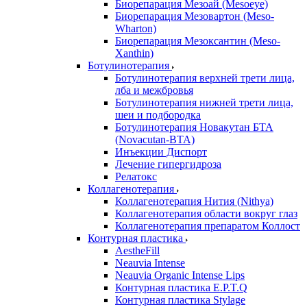
Биорепарация Мезоай (Mesoeye)
Биорепарация Мезовартон (Meso-
Wharton)
Биорепарация Мезоксантин (Meso-
Xanthin)
Ботулинотерапия
Ботулинотерапия верхней трети лица,
лба и межбровья
Ботулинотерапия нижней трети лица,
шеи и подбородка
Ботулинотерапия Новакутан БТА
(Novacutan-BTA)
Инъекции Диспорт
Лечение гипергидроза
Релатокс
Коллагенотерапия
Коллагенотерапия Нития (Nithya)
Коллагенотерапия области вокруг глаз
Коллагенотерапия препаратом Коллост
Контурная пластика
AestheFill
Neauvia Intense
Neauvia Organic Intense Lips
Контурная пластика E.P.T.Q
Контурная пластика Stylage