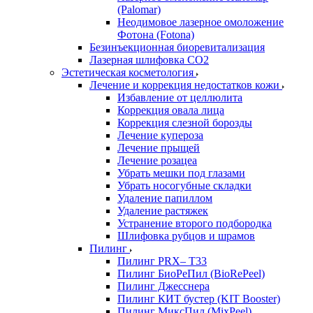
(Palomar)
Неодимовое лазерное омоложение
Фотона (Fotona)
Безинъекционная биоревитализация
Лазерная шлифовка СО2
Эстетическая косметология
Лечение и коррекция недостатков кожи
Избавление от целлюлита
Коррекция овала лица
Коррекция слезной борозды
Лечение купероза
Лечение прыщей
Лечение розацеа
Убрать мешки под глазами
Убрать носогубные складки
Удаление папиллом
Удаление растяжек
Устранение второго подбородка
Шлифовка рубцов и шрамов
Пилинг
Пилинг PRX– T33
Пилинг БиоРеПил (BioRePeel)
Пилинг Джесснера
Пилинг КИТ бустер (KIT Booster)
Пилинг МиксПил (MixPeel)