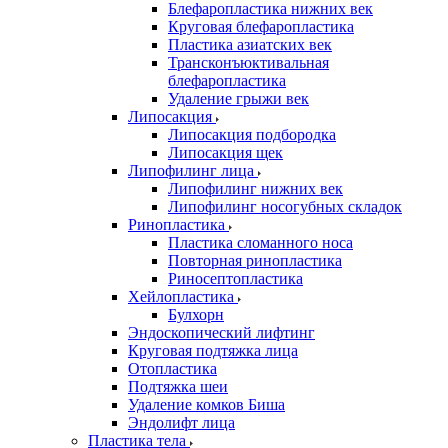
Блефаропластика нижних век
Круговая блефаропластика
Пластика азиатских век
Трансконъюктивальная
блефаропластика
Удаление грыжи век
Липосакция
Липосакция подбородка
Липосакция щек
Липофилинг лица
Липофилинг нижних век
Липофилинг носогубных складок
Ринопластика
Пластика сломанного носа
Повторная ринопластика
Риносептопластика
Хейлопластика
Булхорн
Эндоскопический лифтинг
Круговая подтяжка лица
Отопластика
Подтяжка шеи
Удаление комков Биша
Эндолифт лица
Пластика тела