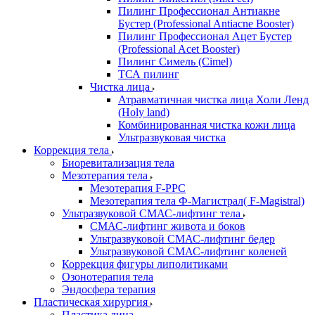
Пилинг Профессионал Антиакне
Бустер (Professional Antiacne Вooster)
Пилинг Профессионал Ацет Бустер
(Professional Acet Booster)
Пилинг Симель (Cimel)
ТСА пилинг
Чистка лица
Атравматичная чистка лица Холи Ленд
(Holy land)
Комбинированная чистка кожи лица
Ультразвуковая чистка
Коррекция тела
Биоревитализация тела
Мезотерапия тела
Мезотерапия F-PPC
Мезотерапия тела Ф-Магистрал( F-Magistral)
Ультразвуковой СМАС-лифтинг тела
СМАС-лифтинг живота и боков
Ультразвуковой СМАС-лифтинг бедер
Ультразвуковой СМАС-лифтинг коленей
Коррекция фигуры липолитиками
Озонотерапия тела
Эндосфера терапия
Пластическая хирургия
Пластика лица