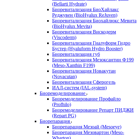
(Bellarti Hydrate)
Биоревитализация БиоХайлакс
Реджувен (BioHyalux ReJuven)
Биоревитализация Биохайлюкс Мевита
(BioHyalux Mevita)
Биоревитализация Вискодерм
(Viscoderm)
Биоревитализация Гиалуформ Гидро
Бустер (Hyaluform Hydro Booster)
Биоревитализация губ
Биоревитализация Мезоксантин Ф199
(Meso-Xanthin F199)
Биоревитализация Новакутан
(Novacutan)
Биоревитализация Сферогель
ИАЛ-систем (IAL-system)
Биоремоделирование
Биоремоделирование Профайло
(Profhilo)
Биоремоделирование Репарт ПИДЖИ
(Repart PG)
Биорепарация
Биорепарация Мезоай (Mesoeye)
Биорепарация Мезовартон (Meso-
Wharton)