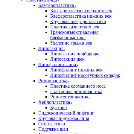
Блефаропластика
Блефаропластика верхних век
Блефаропластика нижних век
Круговая блефаропластика
Пластика азиатских век
Трансконъюктивальная
блефаропластика
Удаление грыжи век
Липосакция
Липосакция подбородка
Липосакция щек
Липофилинг лица
Липофилинг нижних век
Липофилинг носогубных складок
Ринопластика
Пластика сломанного носа
Повторная ринопластика
Риносептопластика
Хейлопластика
Булхорн
Эндоскопический лифтинг
Круговая подтяжка лица
Отопластика
Подтяжка шеи