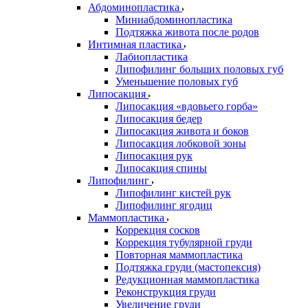
Абдоминопластика
Миниабдоминопластика
Подтяжка живота после родов
Интимная пластика
Лабиопластика
Липофилинг больших половых губ
Уменьшение половых губ
Липосакция
Липосакция «вдовьего горба»
Липосакция бедер
Липосакция живота и боков
Липосакция лобковой зоны
Липосакция рук
Липосакция спины
Липофилинг
Липофилинг кистей рук
Липофилинг ягодиц
Маммопластика
Коррекция сосков
Коррекция тубулярной груди
Повторная маммопластика
Подтяжка груди (мастопексия)
Редукционная маммопластика
Реконструкция груди
Увеличение груди