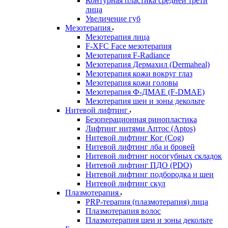
Контурная пластика средней трети
лица
Увеличение губ
Мезотерапия
Мезотерапия лица
F-XFC Face мезотерапия
Мезотерапия F-Radiance
Мезотерапия Дермахил (Dermaheal)
Мезотерапия кожи вокруг глаз
Мезотерапия кожи головы
Мезотерапия Ф-ДМАЕ (F-DMAE)
Мезотерапия шеи и зоны декольте
Нитевой лифтинг
Безоперационная ринопластика
Лифтинг нитями Аптос (Aptos)
Нитевой лифтинг Ког (Cog)
Нитевой лифтинг лба и бровей
Нитевой лифтинг носогубных складок
Нитевой лифтинг ПДО (PDO)
Нитевой лифтинг подбородка и шеи
Нитевой лифтинг скул
Плазмотерапия
PRP-терапия (плазмотерапия) лица
Плазмотерапия волос
Плазмотерапия шеи и зоны декольте