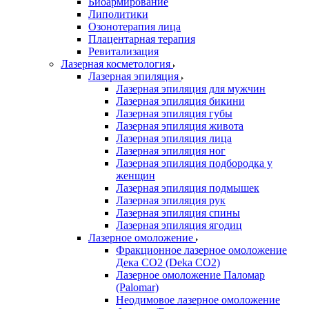
Биоармирование
Липолитики
Озонотерапия лица
Плацентарная терапия
Ревитализация
Лазерная косметология
Лазерная эпиляция
Лазерная эпиляция для мужчин
Лазерная эпиляция бикини
Лазерная эпиляция губы
Лазерная эпиляция живота
Лазерная эпиляция лица
Лазерная эпиляция ног
Лазерная эпиляция подбородка у
женщин
Лазерная эпиляция подмышек
Лазерная эпиляция рук
Лазерная эпиляция спины
Лазерная эпиляция ягодиц
Лазерное омоложение
Фракционное лазерное омоложение
Дека СО2 (Deka CO2)
Лазерное омоложение Паломар
(Palomar)
Неодимовое лазерное омоложение