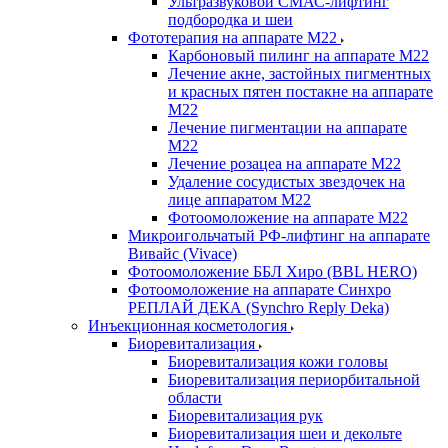
Ультразвуковой СМАС-лифтинг
подбородка и шеи
Фототерапия на аппарате M22
Карбоновый пилинг на аппарате М22
Лечение акне, застойных пигментных
и красных пятен постакне на аппарате
М22
Лечение пигментации на аппарате
М22
Лечение розацеа на аппарате М22
Удаление сосудистых звездочек на
лице аппаратом М22
Фотоомоложение на аппарате М22
Микроигольчатый РФ-лифтинг на аппарате
Вивайс (Vivace)
Фотоомоложение ББЛ Хиро (BBL HERO)
Фотоомоложение на аппарате Синхро
РЕПЛАЙ ДЕКА (Synchro Reply Deka)
Инъекционная косметология
Биоревитализация
Биоревитализация кожи головы
Биоревитализация периорбитальной
области
Биоревитализация рук
Биоревитализация шеи и декольте