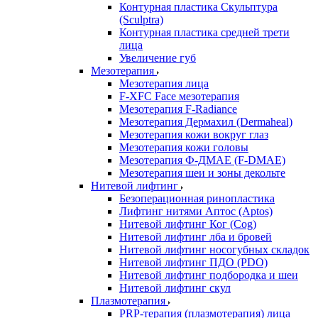
Контурная пластика Скульптура
(Sculptra)
Контурная пластика средней трети
лица
Увеличение губ
Мезотерапия
Мезотерапия лица
F-XFC Face мезотерапия
Мезотерапия F-Radiance
Мезотерапия Дермахил (Dermaheal)
Мезотерапия кожи вокруг глаз
Мезотерапия кожи головы
Мезотерапия Ф-ДМАЕ (F-DMAE)
Мезотерапия шеи и зоны декольте
Нитевой лифтинг
Безоперационная ринопластика
Лифтинг нитями Аптос (Aptos)
Нитевой лифтинг Ког (Cog)
Нитевой лифтинг лба и бровей
Нитевой лифтинг носогубных складок
Нитевой лифтинг ПДО (PDO)
Нитевой лифтинг подбородка и шеи
Нитевой лифтинг скул
Плазмотерапия
PRP-терапия (плазмотерапия) лица