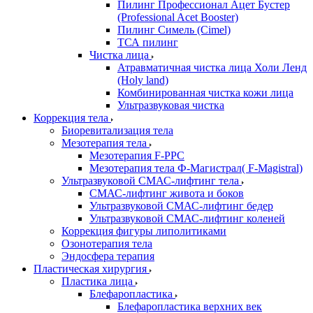
Пилинг Профессионал Ацет Бустер
(Professional Acet Booster)
Пилинг Симель (Cimel)
ТСА пилинг
Чистка лица
Атравматичная чистка лица Холи Ленд
(Holy land)
Комбинированная чистка кожи лица
Ультразвуковая чистка
Коррекция тела
Биоревитализация тела
Мезотерапия тела
Мезотерапия F-PPC
Мезотерапия тела Ф-Магистрал( F-Magistral)
Ультразвуковой СМАС-лифтинг тела
СМАС-лифтинг живота и боков
Ультразвуковой СМАС-лифтинг бедер
Ультразвуковой СМАС-лифтинг коленей
Коррекция фигуры липолитиками
Озонотерапия тела
Эндосфера терапия
Пластическая хирургия
Пластика лица
Блефаропластика
Блефаропластика верхних век