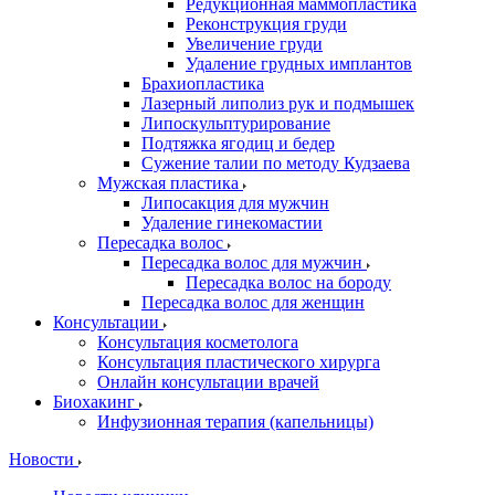
Редукционная маммопластика
Реконструкция груди
Увеличение груди
Удаление грудных имплантов
Брахиопластика
Лазерный липолиз рук и подмышек
Липоскульптурирование
Подтяжка ягодиц и бедер
Сужение талии по методу Кудзаева
Мужская пластика
Липосакция для мужчин
Удаление гинекомастии
Пересадка волос
Пересадка волос для мужчин
Пересадка волос на бороду
Пересадка волос для женщин
Консультации
Консультация косметолога
Консультация пластического хирурга
Онлайн консультации врачей
Биохакинг
Инфузионная терапия (капельницы)
Новости