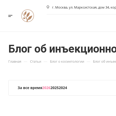
г. Москва, ул. Марксистская, дом 34, ко
Блог об инъекционн
—
—
—
Главная
Статьи
Блог о косметологии
Блог об инъе
За все время
2026
2025
2024