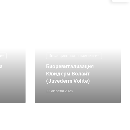
гия
Инъекционная косметология
а
Биоревитализация
Ювидерм Волайт
(Juvederm Volite)
23 апреля 2026