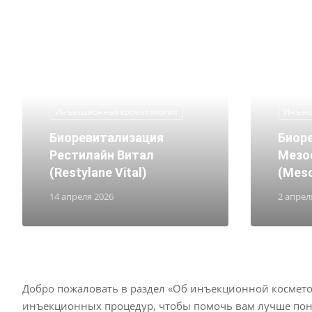
Инъекционная косметология
Инъек
Биоревитализация
Биор
Рестилайн Витал
Мезо
(Restylane Vital)
(Meso
14 апреля 2026
2 апрел
Добро пожаловать в раздел «Об инъекционной космето
инъекционных процедур, чтобы помочь вам лучше поня