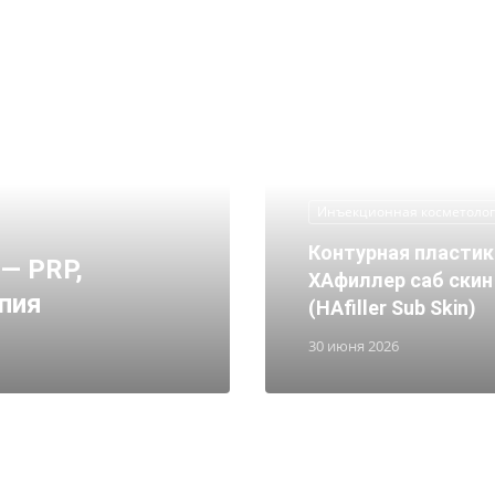
Инъекционная косметоло
Контурная пластик
— PRP,
ХАфиллер саб скин
пия
(HAfiller Sub Skin)
30 июня 2026