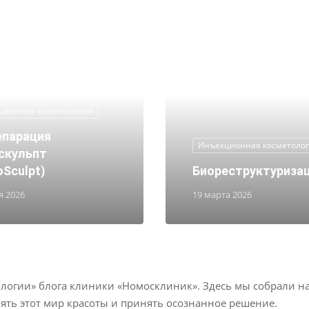
ционная косметология
епарация
Инъекционная косметоло
скульпт
Sculpt)
Биореструктуриза
я 2026
19 марта 2026
логии» блога клиники «Номосклиник». Здесь мы собрали н
ть этот мир красоты и принять осознанное решение.