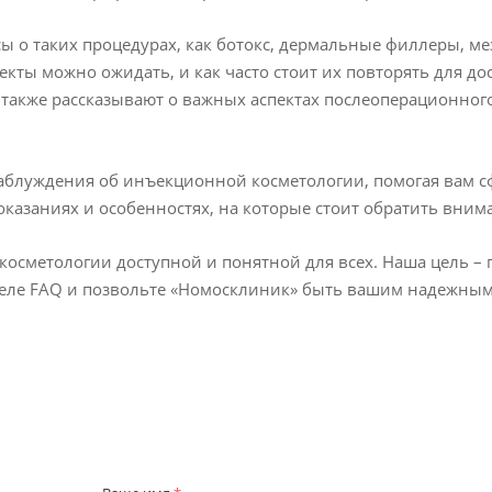
сы о таких процедурах, как ботокс, дермальные филлеры, 
фекты можно ожидать, и как часто стоит их повторять для 
а также рассказывают о важных аспектах послеоперационно
аблуждения об инъекционной косметологии, помогая вам с
казаниях и особенностях, на которые стоит обратить вним
сметологии доступной и понятной для всех. Наша цель –
еле FAQ и позвольте «Номосклиник» быть вашим надежным п