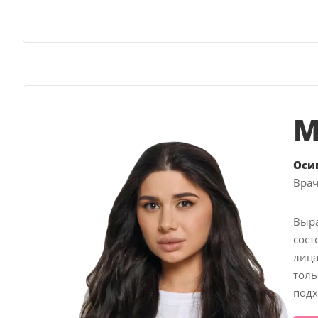
М
Оси
Врач
Выра
сост
лица
толь
подх