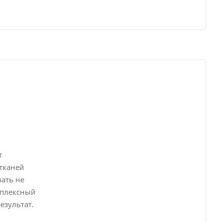
т
 тканей
ать не
мплексный
езультат.