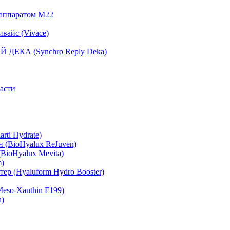
 аппаратом М22
вайс (Vivace)
 ДЕКА (Synchro Reply Deka)
асти
rti Hydrate)
 (BioHyalux ReJuven)
BioHyalux Mevita)
m)
ер (Hyaluform Hydro Booster)
eso-Xanthin F199)
n)