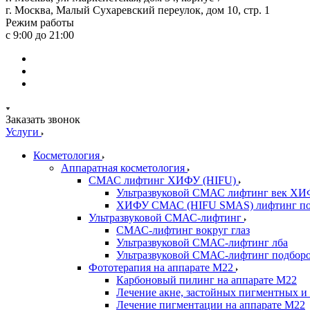
г. Москва, Малый Сухаревский переулок, дом 10, стр. 1
Режим работы
с 9:00 до 21:00
Заказать звонок
Услуги
Косметология
Аппаратная косметология
СМАС лифтинг ХИФУ (HIFU)
Ультразвуковой СМАС лифтинг век ХИ
ХИФУ СМАС (HIFU SMAS) лифтинг по
Ультразвуковой СМАС-лифтинг
СМАС-лифтинг вокруг глаз
Ультразвуковой СМАС-лифтинг лба
Ультразвуковой СМАС-лифтинг подборо
Фототерапия на аппарате M22
Карбоновый пилинг на аппарате М22
Лечение акне, застойных пигментных и 
Лечение пигментации на аппарате М22