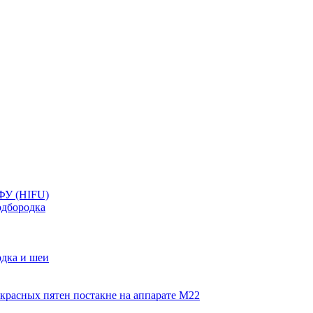
ФУ (HIFU)
дбородка
дка и шеи
красных пятен постакне на аппарате М22