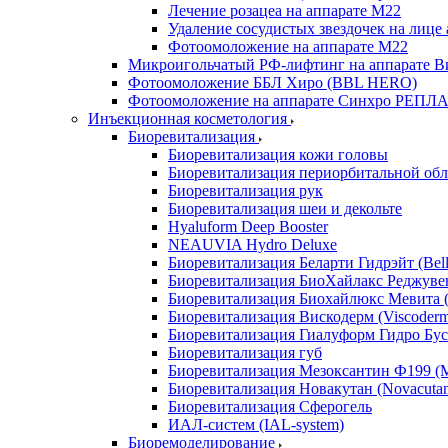
Лечение розацеа на аппарате М22
Удаление сосудистых звездочек на лице
Фотоомоложение на аппарате М22
Микроигольчатый РФ-лифтинг на аппарате Ви
Фотоомоложение ББЛ Хиро (BBL HERO)
Фотоомоложение на аппарате Синхро РЕПЛАЙ
Инъекционная косметология
Биоревитализация
Биоревитализация кожи головы
Биоревитализация периорбитальной обл
Биоревитализация рук
Биоревитализация шеи и декольте
Hyaluform Deep Booster
NEAUVIA Hydro Deluxe
Биоревитализация Беларти Гидрэйт (Bella
Биоревитализация БиоХайлакс Реджувен
Биоревитализация Биохайлюкс Мевита (
Биоревитализация Вискодерм (Viscoder
Биоревитализация Гиалуформ Гидро Буст
Биоревитализация губ
Биоревитализация Мезоксантин Ф199 (M
Биоревитализация Новакутан (Novacuta
Биоревитализация Сферогель
ИАЛ-систем (IAL-system)
Биоремоделирование