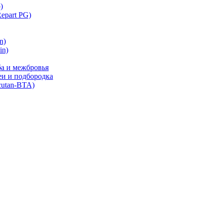
)
part PG)
n)
in)
ба и межбровья
еи и подбородка
cutan-BTA)