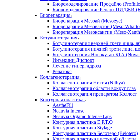
Биоремоделирование Профайло (Profhilo
Биоремоделирование Репарт ПИДЖИ (Re
Биорепарация
Биорепарация Мезоай (Mesoeye)
Биорепарация Мезовартон (Meso-Wharto
Биорепарация Мезоксантин (Meso-Xanth
Ботулинотерапия
Ботулинотерапия верхней трети лица, л
Ботулинотерапия нижней трети лица, ш
Ботулинотерапия Новакутан БТА (Nova
Инъекции Диспорт
Лечение гипергидроза
Релатокс
Коллагенотерапия
Коллагенотерапия Нития (Nithya)
Коллагенотерапия области вокруг глаз
Коллагенотерапия препаратом Коллост
Контурная пластика
AestheFill
Neauvia Intense
Neauvia Organic Intense Lips
Контурная пластика E.P.T.Q
Контурная пластика Stylage
Контурная пластика Белотеро (Belotero)
Контурная пластика височной области