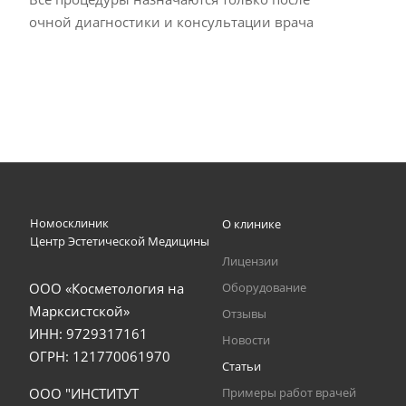
очной диагностики и консультации врача
Номосклиник
О клинике
Центр Эстетической Медицины
Лицензии
ООО «Косметология на
Оборудование
Марксистской»
Отзывы
ИНН: 9729317161
Новости
ОГРН: 121770061970
Статьи
ООО "ИНСТИТУТ
Примеры работ врачей