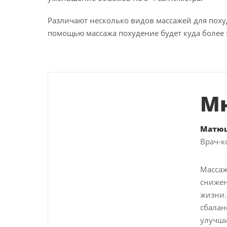
Различают несколько видов массажей для поху
помощью массажа похудение будет куда более
Мн
Матю
Врач-к
Массаж
снижен
жизни.
сбалан
улучши