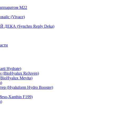
 аппаратом М22
вайс (Vivace)
 ДЕКА (Synchro Reply Deka)
асти
rti Hydrate)
 (BioHyalux ReJuven)
BioHyalux Mevita)
m)
ер (Hyaluform Hydro Booster)
eso-Xanthin F199)
n)