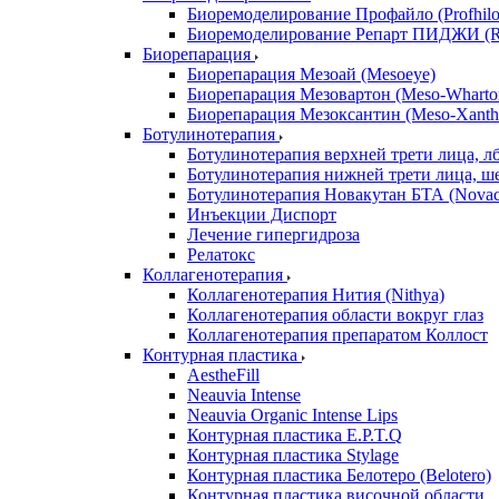
Биоремоделирование Профайло (Profhilo
Биоремоделирование Репарт ПИДЖИ (Re
Биорепарация
Биорепарация Мезоай (Mesoeye)
Биорепарация Мезовартон (Meso-Wharto
Биорепарация Мезоксантин (Meso-Xanth
Ботулинотерапия
Ботулинотерапия верхней трети лица, л
Ботулинотерапия нижней трети лица, ш
Ботулинотерапия Новакутан БТА (Nova
Инъекции Диспорт
Лечение гипергидроза
Релатокс
Коллагенотерапия
Коллагенотерапия Нития (Nithya)
Коллагенотерапия области вокруг глаз
Коллагенотерапия препаратом Коллост
Контурная пластика
AestheFill
Neauvia Intense
Neauvia Organic Intense Lips
Контурная пластика E.P.T.Q
Контурная пластика Stylage
Контурная пластика Белотеро (Belotero)
Контурная пластика височной области