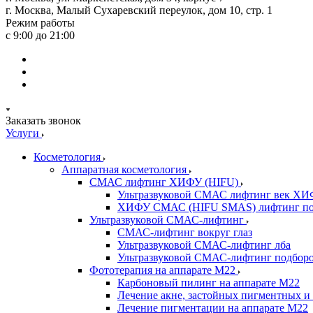
г. Москва, Малый Сухаревский переулок, дом 10, стр. 1
Режим работы
с 9:00 до 21:00
Заказать звонок
Услуги
Косметология
Аппаратная косметология
СМАС лифтинг ХИФУ (HIFU)
Ультразвуковой СМАС лифтинг век ХИ
ХИФУ СМАС (HIFU SMAS) лифтинг по
Ультразвуковой СМАС-лифтинг
СМАС-лифтинг вокруг глаз
Ультразвуковой СМАС-лифтинг лба
Ультразвуковой СМАС-лифтинг подборо
Фототерапия на аппарате M22
Карбоновый пилинг на аппарате М22
Лечение акне, застойных пигментных и 
Лечение пигментации на аппарате М22