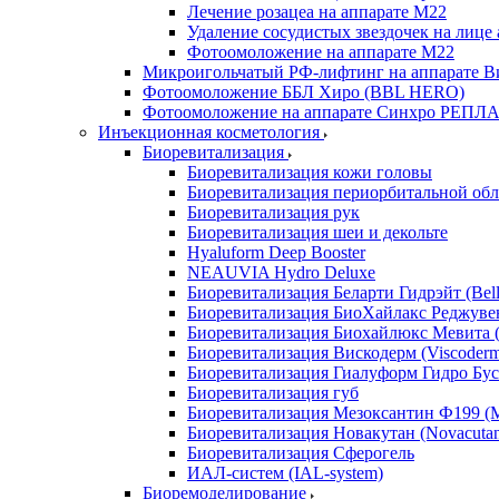
Лечение розацеа на аппарате М22
Удаление сосудистых звездочек на лице
Фотоомоложение на аппарате М22
Микроигольчатый РФ-лифтинг на аппарате Ви
Фотоомоложение ББЛ Хиро (BBL HERO)
Фотоомоложение на аппарате Синхро РЕПЛАЙ
Инъекционная косметология
Биоревитализация
Биоревитализация кожи головы
Биоревитализация периорбитальной обл
Биоревитализация рук
Биоревитализация шеи и декольте
Hyaluform Deep Booster
NEAUVIA Hydro Deluxe
Биоревитализация Беларти Гидрэйт (Bella
Биоревитализация БиоХайлакс Реджувен
Биоревитализация Биохайлюкс Мевита (
Биоревитализация Вискодерм (Viscoder
Биоревитализация Гиалуформ Гидро Буст
Биоревитализация губ
Биоревитализация Мезоксантин Ф199 (M
Биоревитализация Новакутан (Novacuta
Биоревитализация Сферогель
ИАЛ-систем (IAL-system)
Биоремоделирование