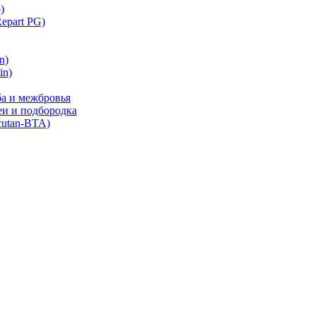
)
part PG)
n)
in)
ба и межбровья
еи и подбородка
cutan-BTA)