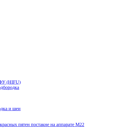
ФУ (HIFU)
дбородка
дка и шеи
красных пятен постакне на аппарате М22