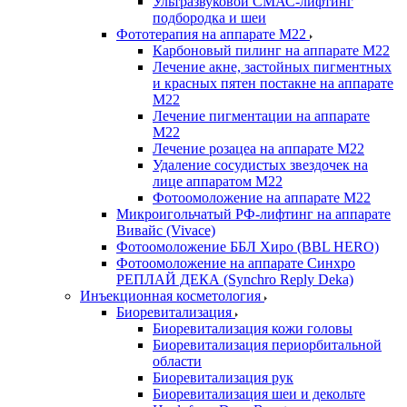
Ультразвуковой СМАС-лифтинг
подбородка и шеи
Фототерапия на аппарате M22
Карбоновый пилинг на аппарате М22
Лечение акне, застойных пигментных
и красных пятен постакне на аппарате
М22
Лечение пигментации на аппарате
М22
Лечение розацеа на аппарате М22
Удаление сосудистых звездочек на
лице аппаратом М22
Фотоомоложение на аппарате М22
Микроигольчатый РФ-лифтинг на аппарате
Вивайс (Vivace)
Фотоомоложение ББЛ Хиро (BBL HERO)
Фотоомоложение на аппарате Синхро
РЕПЛАЙ ДЕКА (Synchro Reply Deka)
Инъекционная косметология
Биоревитализация
Биоревитализация кожи головы
Биоревитализация периорбитальной
области
Биоревитализация рук
Биоревитализация шеи и декольте