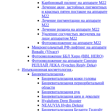
Карбоновый пилинг на аппарате М22
Лечение акне, застойных пигментных
и красных пятен постакне на аппарате
М22
Лечение пигментации на аппарате
М22
Лечение розацеа на аппарате М22
Удаление сосудистых звездочек на
лице аппаратом М22
Фотоомоложение на аппарате М22
Микроигольчатый РФ-лифтинг на аппарате
Вивайс (Vivace)
Фотоомоложение ББЛ Хиро (BBL HERO)
Фотоомоложение на аппарате Синхро
РЕПЛАЙ ДЕКА (Synchro Reply Deka)
Инъекционная косметология
Биоревитализация
Биоревитализация кожи головы
Биоревитализация периорбитальной
области
Биоревитализация рук
Биоревитализация шеи и декольте
Hyaluform Deep Booster
NEAUVIA Hydro Deluxe
Биоревитализация Беларти Гидрэйт