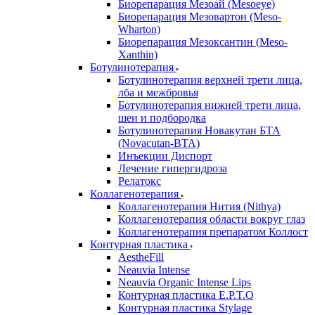
Биорепарация Мезоай (Mesoeye)
Биорепарация Мезовартон (Meso-
Wharton)
Биорепарация Мезоксантин (Meso-
Xanthin)
Ботулинотерапия
Ботулинотерапия верхней трети лица,
лба и межбровья
Ботулинотерапия нижней трети лица,
шеи и подбородка
Ботулинотерапия Новакутан БТА
(Novacutan-BTA)
Инъекции Диспорт
Лечение гипергидроза
Релатокс
Коллагенотерапия
Коллагенотерапия Нития (Nithya)
Коллагенотерапия области вокруг глаз
Коллагенотерапия препаратом Коллост
Контурная пластика
AestheFill
Neauvia Intense
Neauvia Organic Intense Lips
Контурная пластика E.P.T.Q
Контурная пластика Stylage