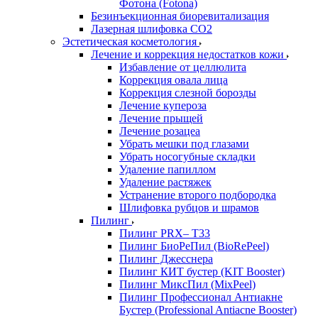
Фотона (Fotona)
Безинъекционная биоревитализация
Лазерная шлифовка СО2
Эстетическая косметология
Лечение и коррекция недостатков кожи
Избавление от целлюлита
Коррекция овала лица
Коррекция слезной борозды
Лечение купероза
Лечение прыщей
Лечение розацеа
Убрать мешки под глазами
Убрать носогубные складки
Удаление папиллом
Удаление растяжек
Устранение второго подбородка
Шлифовка рубцов и шрамов
Пилинг
Пилинг PRX– T33
Пилинг БиоРеПил (BioRePeel)
Пилинг Джесснера
Пилинг КИТ бустер (KIT Booster)
Пилинг МиксПил (MixPeel)
Пилинг Профессионал Антиакне
Бустер (Professional Antiacne Вooster)