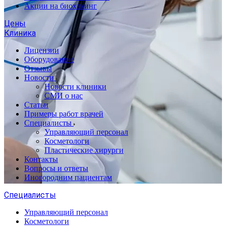
Акции на биохакинг
Цены
Клиника
Лицензии
Оборудование
Отзывы
Новости
Новости клиники
СМИ о нас
Статьи
Примеры работ врачей
Специалисты
Управляющий персонал
Косметологи
Пластические хирурги
Контакты
Вопросы и ответы
Иногородним пациентам
Специалисты
Управляющий персонал
Косметологи