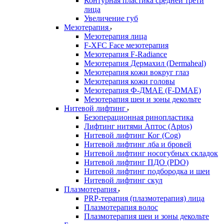
Контурная пластика средней трети
лица
Увеличение губ
Мезотерапия
Мезотерапия лица
F-XFC Face мезотерапия
Мезотерапия F-Radiance
Мезотерапия Дермахил (Dermaheal)
Мезотерапия кожи вокруг глаз
Мезотерапия кожи головы
Мезотерапия Ф-ДМАЕ (F-DMAE)
Мезотерапия шеи и зоны декольте
Нитевой лифтинг
Безоперационная ринопластика
Лифтинг нитями Аптос (Aptos)
Нитевой лифтинг Ког (Cog)
Нитевой лифтинг лба и бровей
Нитевой лифтинг носогубных складок
Нитевой лифтинг ПДО (PDO)
Нитевой лифтинг подбородка и шеи
Нитевой лифтинг скул
Плазмотерапия
PRP-терапия (плазмотерапия) лица
Плазмотерапия волос
Плазмотерапия шеи и зоны декольте