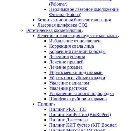
(Palomar)
Неодимовое лазерное омоложение
Фотона (Fotona)
Безинъекционная биоревитализация
Лазерная шлифовка СО2
Эстетическая косметология
Лечение и коррекция недостатков кожи
Избавление от целлюлита
Коррекция овала лица
Коррекция слезной борозды
Лечение купероза
Лечение прыщей
Лечение розацеа
Убрать мешки под глазами
Убрать носогубные складки
Удаление папиллом
Удаление растяжек
Устранение второго подбородка
Шлифовка рубцов и шрамов
Пилинг
Пилинг PRX– T33
Пилинг БиоРеПил (BioRePeel)
Пилинг Джесснера
Пилинг КИТ бустер (KIT Booster)
Пилинг МиксПил (MixPeel)