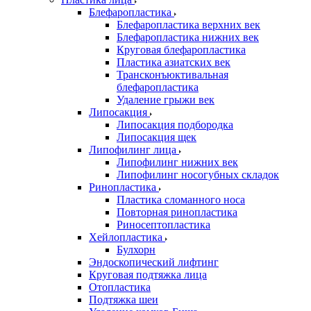
Блефаропластика
Блефаропластика верхних век
Блефаропластика нижних век
Круговая блефаропластика
Пластика азиатских век
Трансконъюктивальная
блефаропластика
Удаление грыжи век
Липосакция
Липосакция подбородка
Липосакция щек
Липофилинг лица
Липофилинг нижних век
Липофилинг носогубных складок
Ринопластика
Пластика сломанного носа
Повторная ринопластика
Риносептопластика
Хейлопластика
Булхорн
Эндоскопический лифтинг
Круговая подтяжка лица
Отопластика
Подтяжка шеи