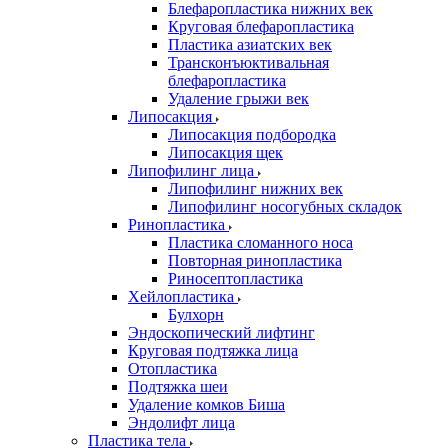
Блефаропластика нижних век
Круговая блефаропластика
Пластика азиатских век
Трансконъюктивальная
блефаропластика
Удаление грыжи век
Липосакция
Липосакция подбородка
Липосакция щек
Липофилинг лица
Липофилинг нижних век
Липофилинг носогубных складок
Ринопластика
Пластика сломанного носа
Повторная ринопластика
Риносептопластика
Хейлопластика
Булхорн
Эндоскопический лифтинг
Круговая подтяжка лица
Отопластика
Подтяжка шеи
Удаление комков Биша
Эндолифт лица
Пластика тела