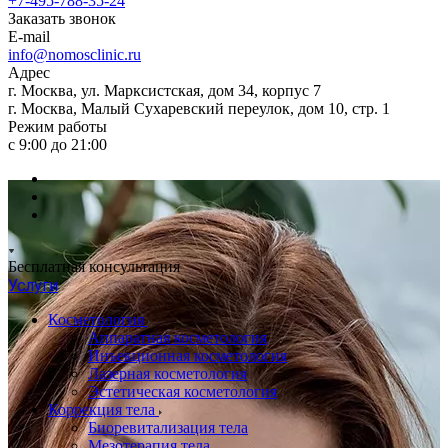
+7-495-788-35-24
Заказать звонок
E-mail
info@nomosclinic.ru
Адрес
г. Москва, ул. Марксистская, дом 34, корпус 7
г. Москва, Малый Сухаревский переулок, дом 10, стр. 1
Режим работы
с 9:00 до 21:00
Бесплатная консультация
Услуги
Косметология
Аппаратная косметология
Инъекционная косметология
Лазерная косметология
Эстетическая косметология
Коррекция тела
Биоревитализация тела
Мезотерапия тела