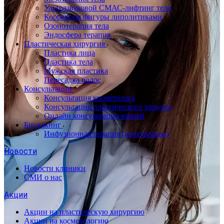
Ультразвуковой СМАС-лифтинг тела
Коррекция фигуры липолитиками
Озонотерапия тела
Эндосфера терапия
Пластическая хирургия
Пластика лица
Пластика тела
Мужская пластика
Пересадка волос
Консультации
Консультация косметолога
Консультация пластического хирурга
Онлайн консультации врачей
Биохакинг
Инфузионная терапия (капельницы)
Новости
Новости клиники
СМИ о нас
Акции
Акции на пластическую хирургию
Акции на косметологию