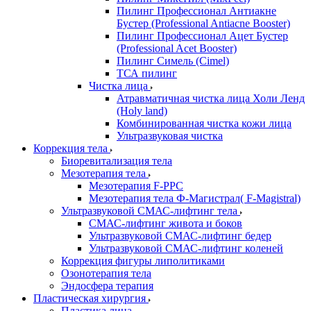
Пилинг Профессионал Антиакне
Бустер (Professional Antiacne Вooster)
Пилинг Профессионал Ацет Бустер
(Professional Acet Booster)
Пилинг Симель (Cimel)
ТСА пилинг
Чистка лица
Атравматичная чистка лица Холи Ленд
(Holy land)
Комбинированная чистка кожи лица
Ультразвуковая чистка
Коррекция тела
Биоревитализация тела
Мезотерапия тела
Мезотерапия F-PPC
Мезотерапия тела Ф-Магистрал( F-Magistral)
Ультразвуковой СМАС-лифтинг тела
СМАС-лифтинг живота и боков
Ультразвуковой СМАС-лифтинг бедер
Ультразвуковой СМАС-лифтинг коленей
Коррекция фигуры липолитиками
Озонотерапия тела
Эндосфера терапия
Пластическая хирургия
Пластика лица