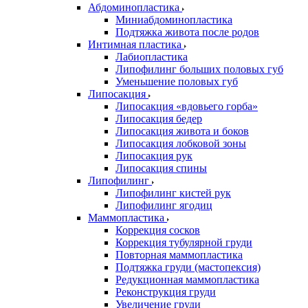
Абдоминопластика
Миниабдоминопластика
Подтяжка живота после родов
Интимная пластика
Лабиопластика
Липофилинг больших половых губ
Уменьшение половых губ
Липосакция
Липосакция «вдовьего горба»
Липосакция бедер
Липосакция живота и боков
Липосакция лобковой зоны
Липосакция рук
Липосакция спины
Липофилинг
Липофилинг кистей рук
Липофилинг ягодиц
Маммопластика
Коррекция сосков
Коррекция тубулярной груди
Повторная маммопластика
Подтяжка груди (мастопексия)
Редукционная маммопластика
Реконструкция груди
Увеличение груди