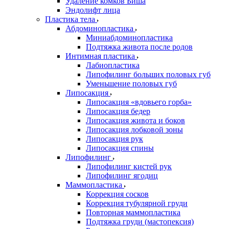
Удаление комков Биша
Эндолифт лица
Пластика тела
Абдоминопластика
Миниабдоминопластика
Подтяжка живота после родов
Интимная пластика
Лабиопластика
Липофилинг больших половых губ
Уменьшение половых губ
Липосакция
Липосакция «вдовьего горба»
Липосакция бедер
Липосакция живота и боков
Липосакция лобковой зоны
Липосакция рук
Липосакция спины
Липофилинг
Липофилинг кистей рук
Липофилинг ягодиц
Маммопластика
Коррекция сосков
Коррекция тубулярной груди
Повторная маммопластика
Подтяжка груди (мастопексия)