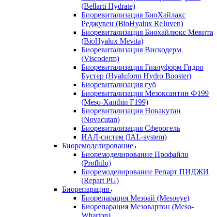
(Bellarti Hydrate)
Биоревитализация БиоХайлакс
Реджувен (BioHyalux ReJuven)
Биоревитализация Биохайлюкс Мевита
(BioHyalux Mevita)
Биоревитализация Вискодерм
(Viscoderm)
Биоревитализация Гиалуформ Гидро
Бустер (Hyaluform Hydro Booster)
Биоревитализация губ
Биоревитализация Мезоксантин Ф199
(Meso-Xanthin F199)
Биоревитализация Новакутан
(Novacutan)
Биоревитализация Сферогель
ИАЛ-систем (IAL-system)
Биоремоделирование
Биоремоделирование Профайло
(Profhilo)
Биоремоделирование Репарт ПИДЖИ
(Repart PG)
Биорепарация
Биорепарация Мезоай (Mesoeye)
Биорепарация Мезовартон (Meso-
Wharton)