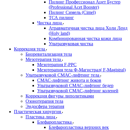
Пилинг Профессионал Ацет Бустер
(Professional Acet Booster)
Пилинг Симель (Cimel)
ТСА пилинг
Чистка лица
Атравматичная чистка лица Холи Ленд
(Holy land)
Комбинированная чистка кожи лица
Ультразвуковая чистка
Коррекция тела
Биоревитализация тела
Мезотерапия тела
Мезотерапия F-PPC
Мезотерапия тела Ф-Магистрал( F-Magistral)
Ультразвуковой СМАС-лифтинг тела
СМАС-лифтинг живота и боков
Ультразвуковой СМАС-лифтинг бедер
Ультразвуковой СМАС-лифтинг коленей
Коррекция фигуры липолитиками
Озонотерапия тела
Эндосфера терапия
Пластическая хирургия
Пластика лица
Блефаропластика
Блефаропластика верхних век