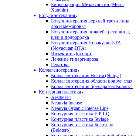
Биорепарация Мезоксантин (Meso-
Xanthin)
Ботулинотерапия
Ботулинотерапия верхней трети лица,
лба и межбровья
Ботулинотерапия нижней трети лица,
шеи и подбородка
Ботулинотерапия Новакутан БТА
(Novacutan-BTA)
Инъекции Диспорт
Лечение гипергидроза
Релатокс
Коллагенотерапия
Коллагенотерапия Нития (Nithya)
Коллагенотерапия области вокруг глаз
Коллагенотерапия препаратом Коллост
Контурная пластика
AestheFill
Neauvia Intense
Neauvia Organic Intense Lips
Контурная пластика E.P.T.Q
Контурная пластика Stylage
Контурная пластика Белотеро
(Belotero)
Контурная пластика височной области