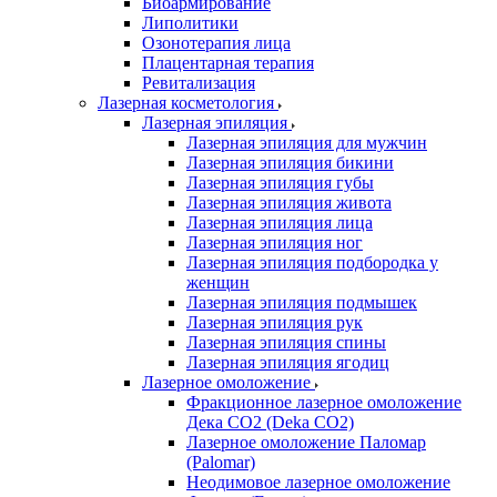
Биоармирование
Липолитики
Озонотерапия лица
Плацентарная терапия
Ревитализация
Лазерная косметология
Лазерная эпиляция
Лазерная эпиляция для мужчин
Лазерная эпиляция бикини
Лазерная эпиляция губы
Лазерная эпиляция живота
Лазерная эпиляция лица
Лазерная эпиляция ног
Лазерная эпиляция подбородка у
женщин
Лазерная эпиляция подмышек
Лазерная эпиляция рук
Лазерная эпиляция спины
Лазерная эпиляция ягодиц
Лазерное омоложение
Фракционное лазерное омоложение
Дека СО2 (Deka CO2)
Лазерное омоложение Паломар
(Palomar)
Неодимовое лазерное омоложение