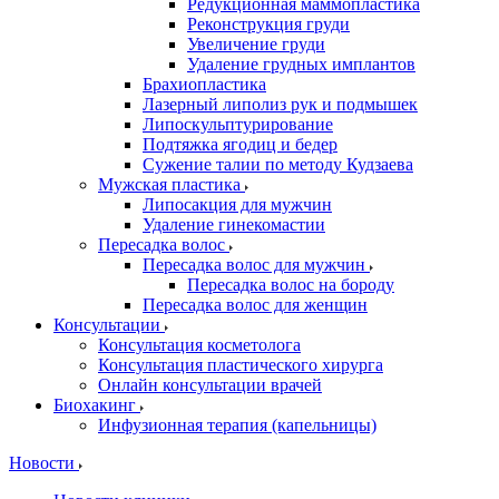
Редукционная маммопластика
Реконструкция груди
Увеличение груди
Удаление грудных имплантов
Брахиопластика
Лазерный липолиз рук и подмышек
Липоскульптурирование
Подтяжка ягодиц и бедер
Сужение талии по методу Кудзаева
Мужская пластика
Липосакция для мужчин
Удаление гинекомастии
Пересадка волос
Пересадка волос для мужчин
Пересадка волос на бороду
Пересадка волос для женщин
Консультации
Консультация косметолога
Консультация пластического хирурга
Онлайн консультации врачей
Биохакинг
Инфузионная терапия (капельницы)
Новости