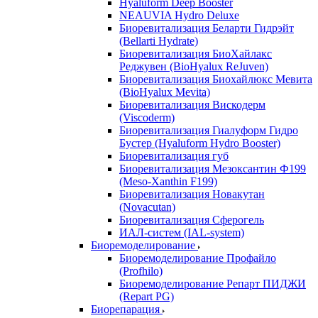
Hyaluform Deep Booster
NEAUVIA Hydro Deluxe
Биоревитализация Беларти Гидрэйт
(Bellarti Hydrate)
Биоревитализация БиоХайлакс
Реджувен (BioHyalux ReJuven)
Биоревитализация Биохайлюкс Мевита
(BioHyalux Mevita)
Биоревитализация Вискодерм
(Viscoderm)
Биоревитализация Гиалуформ Гидро
Бустер (Hyaluform Hydro Booster)
Биоревитализация губ
Биоревитализация Мезоксантин Ф199
(Meso-Xanthin F199)
Биоревитализация Новакутан
(Novacutan)
Биоревитализация Сферогель
ИАЛ-систем (IAL-system)
Биоремоделирование
Биоремоделирование Профайло
(Profhilo)
Биоремоделирование Репарт ПИДЖИ
(Repart PG)
Биорепарация