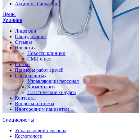
Акции на биохакинг
Цены
Клиника
Лицензии
Оборудование
Отзывы
Новости
Новости клиники
СМИ о нас
Статьи
Примеры работ врачей
Специалисты
Управляющий персонал
Косметологи
Пластические хирурги
Контакты
Вопросы и ответы
Иногородним пациентам
Специалисты
Управляющий персонал
Косметологи