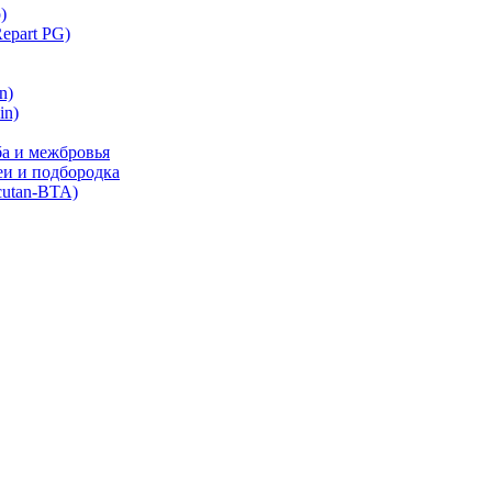
)
part PG)
n)
in)
ба и межбровья
еи и подбородка
cutan-BTA)