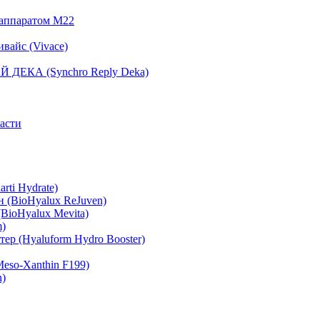
 аппаратом М22
вайс (Vivace)
 ДЕКА (Synchro Reply Deka)
асти
rti Hydrate)
 (BioHyalux ReJuven)
BioHyalux Mevita)
m)
ер (Hyaluform Hydro Booster)
eso-Xanthin F199)
n)