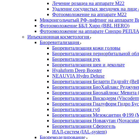
Лечение розацеа на аппарате М22
Удаление сосудистых звездочек на лице
Фотоомоложение на аппарате М22
Микроигольчатый РФ-лифтинг на аппарате Ви
Фотоомоложение ББЛ Хиро (BBL HERO)
Фотоомоложение на аппарате Синхро РЕПЛАЙ
Инъекционная косметология
Биоревитализация
Биоревитализация кожи головы
Биоревитализация периорбитальной обл
Биоревитализация рук
Биоревитализация шеи и декольте
Hyaluform Deep Booster
NEAUVIA Hydro Deluxe
Биоревитализация Беларти Гидрэйт (Bella
Биоревитализация БиоХайлакс Реджувен
Биоревитализация Биохайлюкс Мевита (
Биоревитализация Вискодерм (Viscoder
Биоревитализация Гиалуформ Гидро Буст
Биоревитализация губ
Биоревитализация Мезоксантин Ф199 (M
Биоревитализация Новакутан (Novacuta
Биоревитализация Сферогель
ИАЛ-систем (IAL-system)
Биоремоделирование