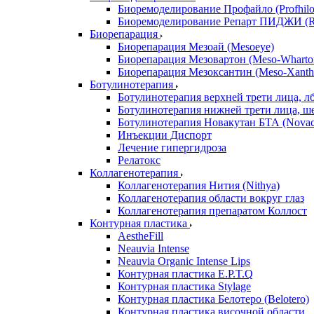
Биоремоделирование Профайло (Profhilo
Биоремоделирование Репарт ПИДЖИ (Re
Биорепарация
Биорепарация Мезоай (Mesoeye)
Биорепарация Мезовартон (Meso-Wharto
Биорепарация Мезоксантин (Meso-Xanth
Ботулинотерапия
Ботулинотерапия верхней трети лица, л
Ботулинотерапия нижней трети лица, ш
Ботулинотерапия Новакутан БТА (Nova
Инъекции Диспорт
Лечение гипергидроза
Релатокс
Коллагенотерапия
Коллагенотерапия Нития (Nithya)
Коллагенотерапия области вокруг глаз
Коллагенотерапия препаратом Коллост
Контурная пластика
AestheFill
Neauvia Intense
Neauvia Organic Intense Lips
Контурная пластика E.P.T.Q
Контурная пластика Stylage
Контурная пластика Белотеро (Belotero)
Контурная пластика височной области