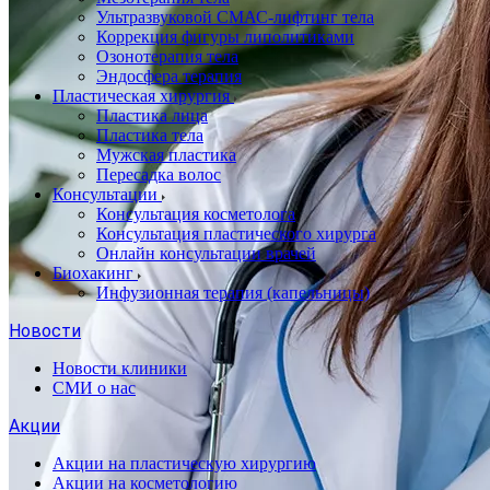
Ультразвуковой СМАС-лифтинг тела
Коррекция фигуры липолитиками
Озонотерапия тела
Эндосфера терапия
Пластическая хирургия
Пластика лица
Пластика тела
Мужская пластика
Пересадка волос
Консультации
Консультация косметолога
Консультация пластического хирурга
Онлайн консультации врачей
Биохакинг
Инфузионная терапия (капельницы)
Новости
Новости клиники
СМИ о нас
Акции
Акции на пластическую хирургию
Акции на косметологию