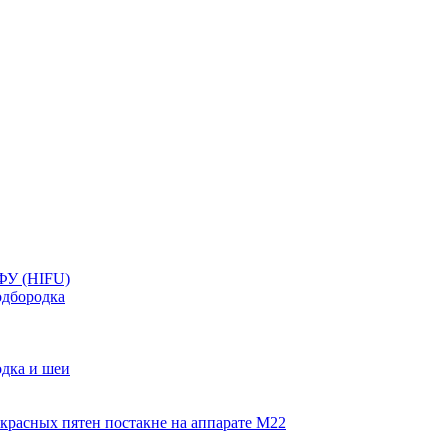
ФУ (HIFU)
дбородка
дка и шеи
красных пятен постакне на аппарате М22