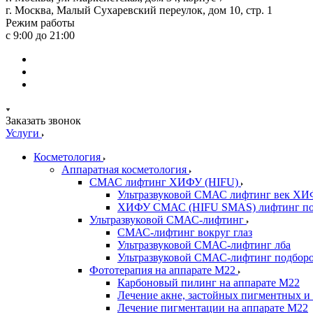
г. Москва, Малый Сухаревский переулок, дом 10, стр. 1
Режим работы
с 9:00 до 21:00
Заказать звонок
Услуги
Косметология
Аппаратная косметология
СМАС лифтинг ХИФУ (HIFU)
Ультразвуковой СМАС лифтинг век ХИ
ХИФУ СМАС (HIFU SMAS) лифтинг по
Ультразвуковой СМАС-лифтинг
СМАС-лифтинг вокруг глаз
Ультразвуковой СМАС-лифтинг лба
Ультразвуковой СМАС-лифтинг подборо
Фототерапия на аппарате M22
Карбоновый пилинг на аппарате М22
Лечение акне, застойных пигментных и 
Лечение пигментации на аппарате М22