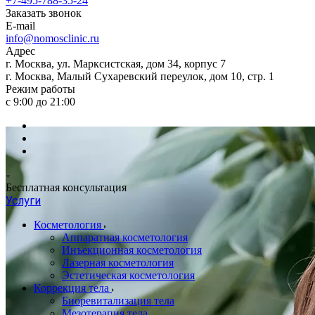
+7-495-788-35-24
Заказать звонок
E-mail
info@nomosclinic.ru
Адрес
г. Москва, ул. Марксистская, дом 34, корпус 7
г. Москва, Малый Сухаревский переулок, дом 10, стр. 1
Режим работы
с 9:00 до 21:00
Бесплатная консультация
Услуги
Косметология
Аппаратная косметология
Инъекционная косметология
Лазерная косметология
Эстетическая косметология
Коррекция тела
Биоревитализация тела
Мезотерапия тела