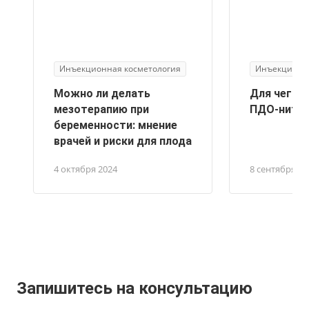
Инъекционная косметология
Инъекционна
Можно ли делать
Для чего 
мезотерапию при
ПДО-нити
беременности: мнение
врачей и риски для плода
4 октября 2024
8 сентября 20
Запишитесь на консультацию