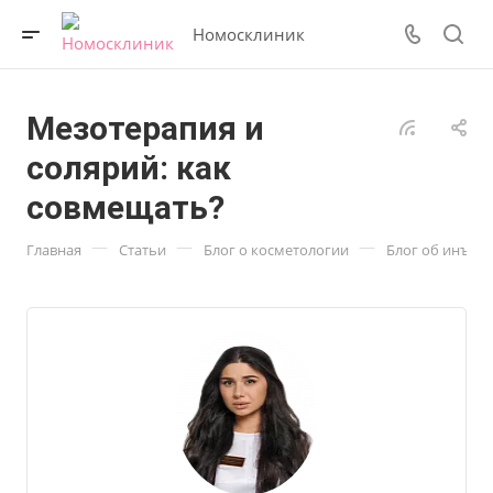
Номосклиник
Мезотерапия и
солярий: как
совмещать?
—
—
—
Главная
Статьи
Блог о косметологии
Блог об инъек