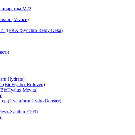
 аппаратом М22
вайс (Vivace)
 ДЕКА (Synchro Reply Deka)
асти
rti Hydrate)
 (BioHyalux ReJuven)
BioHyalux Mevita)
m)
ер (Hyaluform Hydro Booster)
eso-Xanthin F199)
n)