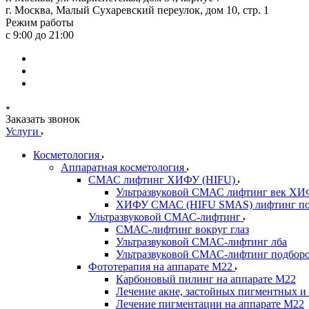
г. Москва, Малый Сухаревский переулок, дом 10, стр. 1
Режим работы
с 9:00 до 21:00
Заказать звонок
Услуги
Косметология
Аппаратная косметология
СМАС лифтинг ХИФУ (HIFU)
Ультразвуковой СМАС лифтинг век ХИ
ХИФУ СМАС (HIFU SMAS) лифтинг по
Ультразвуковой СМАС-лифтинг
СМАС-лифтинг вокруг глаз
Ультразвуковой СМАС-лифтинг лба
Ультразвуковой СМАС-лифтинг подборо
Фототерапия на аппарате M22
Карбоновый пилинг на аппарате М22
Лечение акне, застойных пигментных и 
Лечение пигментации на аппарате М22