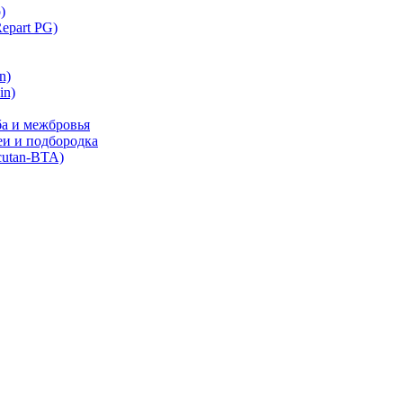
)
part PG)
n)
in)
ба и межбровья
еи и подбородка
cutan-BTA)