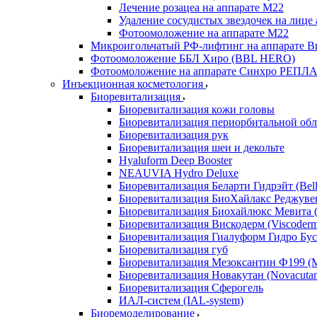
Лечение розацеа на аппарате М22
Удаление сосудистых звездочек на лице
Фотоомоложение на аппарате М22
Микроигольчатый РФ-лифтинг на аппарате Ви
Фотоомоложение ББЛ Хиро (BBL HERO)
Фотоомоложение на аппарате Синхро РЕПЛАЙ
Инъекционная косметология
Биоревитализация
Биоревитализация кожи головы
Биоревитализация периорбитальной обл
Биоревитализация рук
Биоревитализация шеи и декольте
Hyaluform Deep Booster
NEAUVIA Hydro Deluxe
Биоревитализация Беларти Гидрэйт (Bella
Биоревитализация БиоХайлакс Реджувен
Биоревитализация Биохайлюкс Мевита (
Биоревитализация Вискодерм (Viscoder
Биоревитализация Гиалуформ Гидро Буст
Биоревитализация губ
Биоревитализация Мезоксантин Ф199 (M
Биоревитализация Новакутан (Novacuta
Биоревитализация Сферогель
ИАЛ-систем (IAL-system)
Биоремоделирование