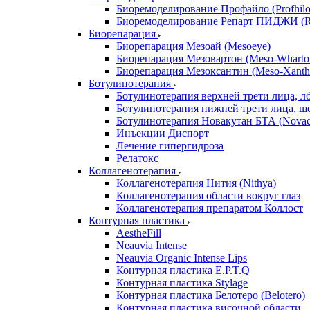
Биоремоделирование Профайло (Profhilo
Биоремоделирование Репарт ПИДЖИ (Re
Биорепарация
Биорепарация Мезоай (Mesoeye)
Биорепарация Мезовартон (Meso-Wharto
Биорепарация Мезоксантин (Meso-Xanth
Ботулинотерапия
Ботулинотерапия верхней трети лица, л
Ботулинотерапия нижней трети лица, ш
Ботулинотерапия Новакутан БТА (Nova
Инъекции Диспорт
Лечение гипергидроза
Релатокс
Коллагенотерапия
Коллагенотерапия Нития (Nithya)
Коллагенотерапия области вокруг глаз
Коллагенотерапия препаратом Коллост
Контурная пластика
AestheFill
Neauvia Intense
Neauvia Organic Intense Lips
Контурная пластика E.P.T.Q
Контурная пластика Stylage
Контурная пластика Белотеро (Belotero)
Контурная пластика височной области