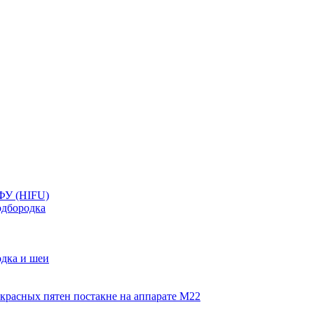
ФУ (HIFU)
дбородка
дка и шеи
красных пятен постакне на аппарате М22